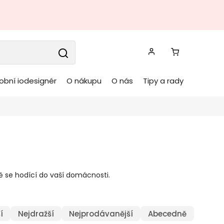
obní iodesignér
O nákupu
O nás
Tipy a rady
ě se hodící do vaší domácnosti.
í
Nejdražší
Nejprodávanější
Abecedně