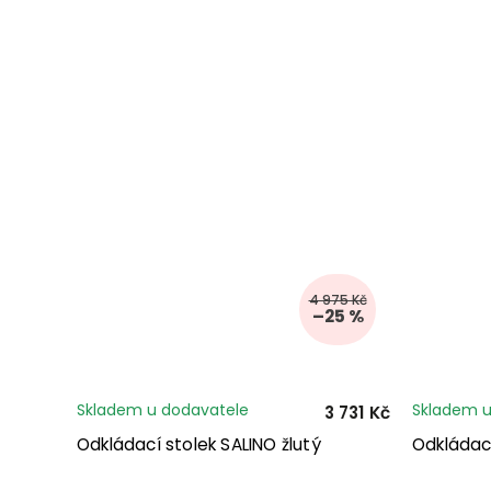
4 975 Kč
–25 %
Skladem u dodavatele
Skladem u
3 731 Kč
Odkládací stolek SALINO žlutý
Odkládac