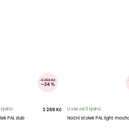
4 358 Kč
–24 %
3 týdnů
U vás od 3 týdnů
3 269 Kč
lek PAL dub
Noční stolek PAL light moch