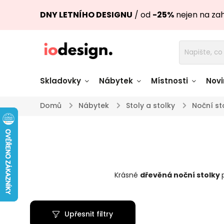
DNY LETNÍHO DESIGNU
/ od
-25%
nejen na za
Skladovky
Nábytek
Místnosti
Novi
Domů
/
Nábytek
/
Stoly a stolky
/
Noční st
Židle skladem
Stoly skl
Pohovky a křesla
Úložné pro
skladem
skladem
Krásné
dřevěná noční stolky
Doplňky a
Světla skladem
dekorace
Upřesnit filtry
Nádobí skladem