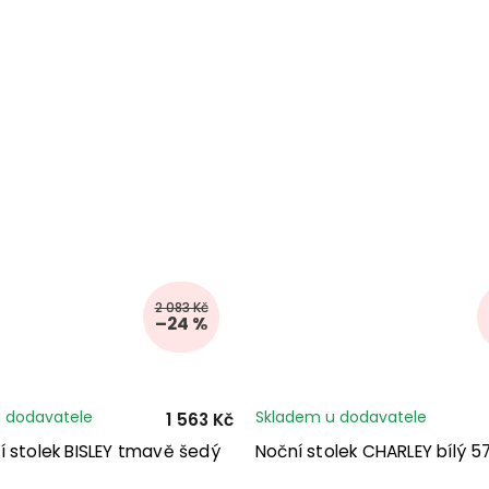
2 083 Kč
–24 %
 dodavatele
Skladem u dodavatele
1 563 Kč
í stolek BISLEY tmavě šedý
Noční stolek CHARLEY bílý 