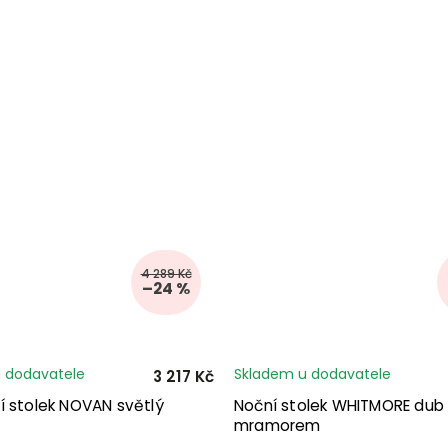
4 289 Kč
–24 %
 dodavatele
Skladem u dodavatele
3 217 Kč
í stolek NOVAN světlý
Noční stolek WHITMORE dub 
mramorem