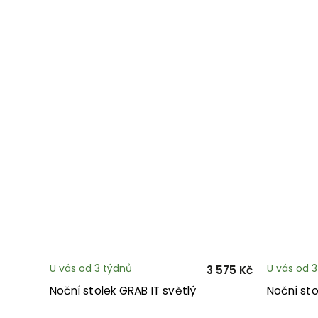
U vás od 3 týdnů
U vás od 
3 575 Kč
Noční stolek GRAB IT světlý
Noční sto