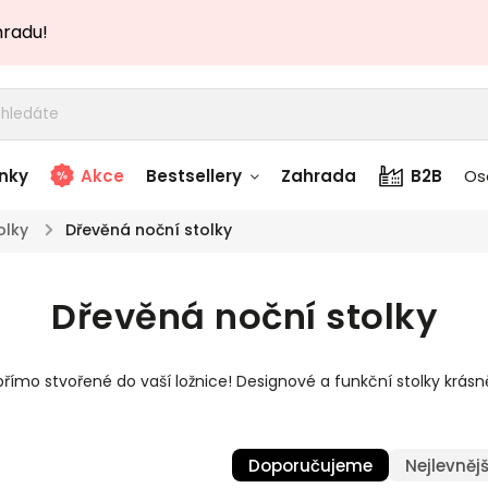
hradu!
nky
Akce
Bestsellery
Zahrada
B2B
Os
olky
/
Dřevěná noční stolky
adem
Stolky skladem
Dřevěná noční stolky
story
Zahradní nábytek
skladem
přímo stvořené do vaší ložnice! Designové a funkční stolky krásn
Textílie skladem
 skladem
Doporučujeme
Nejlevnějš