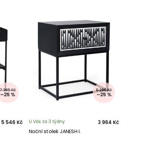
7 395 Kč
5 285 Kč
–25 %
–25 %
U Vás za 3 týdny
5 546 Kč
3 964 Kč
Noční stolek JANESH I.