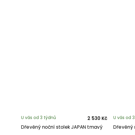
U vás od 3 týdnů
U vás od 
2 530 Kč
Dřevěný noční stolek JAPAN tmavý
Dřevěný 