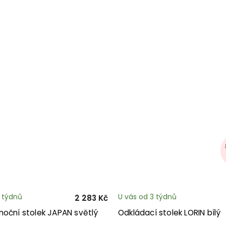
3 týdnů
U vás od 3 týdnů
2 283 Kč
noční stolek JAPAN světlý
Odkládací stolek LORIN bílý