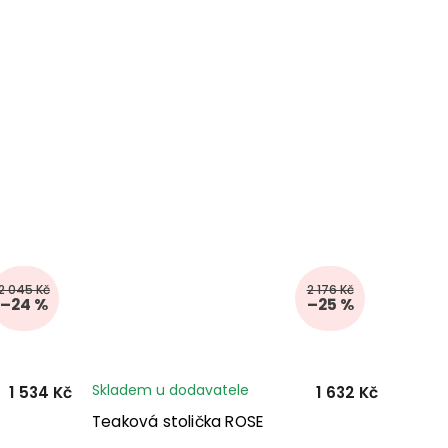
2 045 Kč
2 176 Kč
–24 %
–25 %
Skladem u dodavatele
1 534 Kč
1 632 Kč
Teaková stolička ROSE