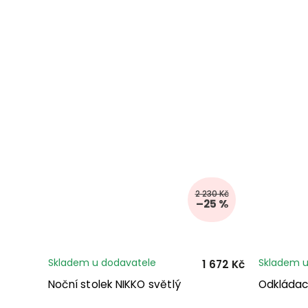
2 230 Kč
–25 %
Skladem u dodavatele
Skladem u
1 672 Kč
Noční stolek NIKKO světlý
Odkládac