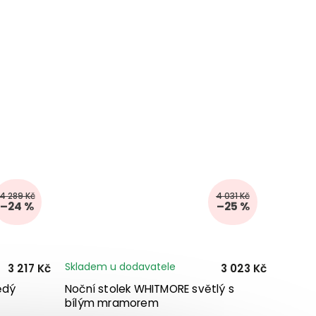
4 289 Kč
4 031 Kč
–24 %
–25 %
Skladem u dodavatele
3 217 Kč
3 023 Kč
ědý
Noční stolek WHITMORE světlý s
bílým mramorem