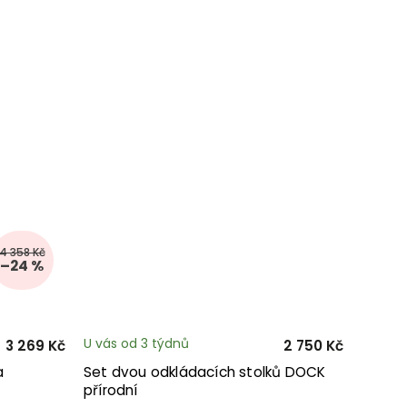
4 358 Kč
–24 %
U vás od 3 týdnů
3 269 Kč
2 750 Kč
a
Set dvou odkládacích stolků DOCK
přírodní