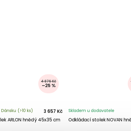
4 876 Kč
–25 %
 Dánsku
(>10 ks)
Skladem u dodavatele
3 657 Kč
olek ARLON hnědý 45x35 cm
Odkládací stolek NOVAN hn