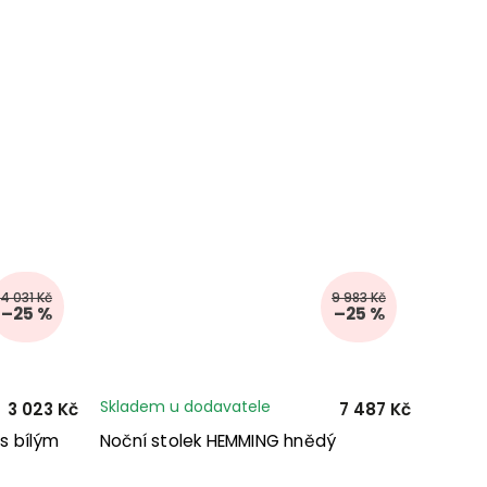
4 031 Kč
9 983 Kč
–25 %
–25 %
Skladem u dodavatele
3 023 Kč
7 487 Kč
s bílým
Noční stolek HEMMING hnědý