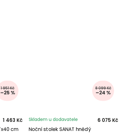
1 951 Kč
8 099 Kč
–25 %
–24 %
Skladem u dodavatele
1 463 Kč
6 075 Kč
57x40 cm
Noční stolek SANAT hnědý