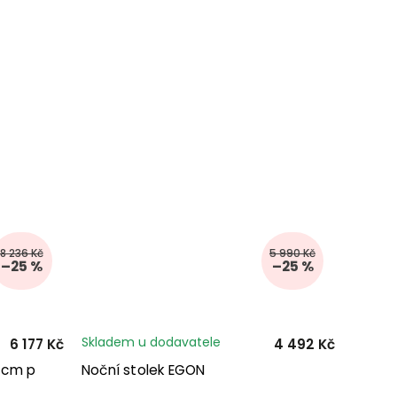
8 236 Kč
5 990 Kč
–25 %
–25 %
Skladem u dodavatele
6 177 Kč
4 492 Kč
 cm p
Noční stolek EGON