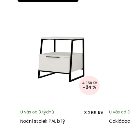
4 358 Kč
–24 %
U vás od 3 týdnů
U vás od 
3 269 Kč
Noční stolek PAL bílý
Odkládací