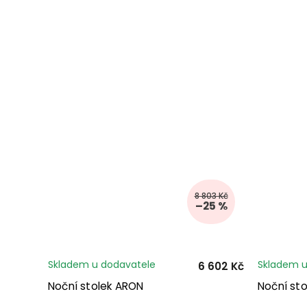
8 803 Kč
–25 %
Skladem u dodavatele
Skladem u
6 602 Kč
Noční stolek ARON
Noční st