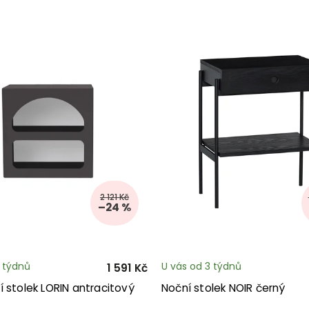
2 121 Kč
–24 %
3 týdnů
U vás od 3 týdnů
1 591 Kč
 stolek LORIN antracitový
Noční stolek NOIR černý