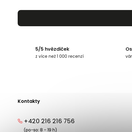
5/5 hvězdiček
Os
z více než 1 000 recenzí
vá
Kontakty
+420 216 216 756
(po-so: 8 - 19 h)