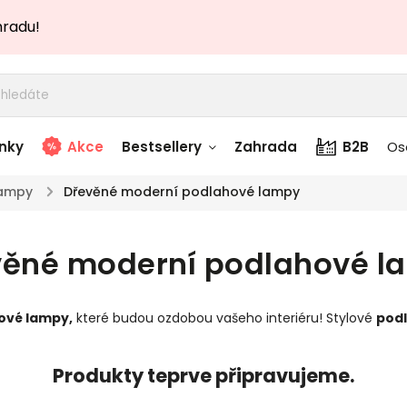
hradu!
nky
Akce
Bestsellery
Zahrada
B2B
Os
lampy
/
Dřevěné moderní podlahové lampy
adem
Stolky skladem
věné moderní podlahové l
story
Zahradní nábytek
skladem
ové lampy
,
které budou ozdobou vašeho interiéru! Stylové
pod
Textílie skladem
 skladem
Produkty teprve připravujeme.