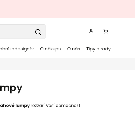
obní iodesignér
O nákupu
O nás
Tipy a rady
ampy
lahové lampy
rozzáří Vaší domácnost.