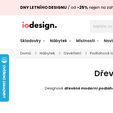
DNY LETNÍHO DESIGNU
/ od
-25%
nejen na za
Skladovky
Nábytek
Místnosti
Novi
Domů
/
Nábytek
/
Osvětlení
/
Podlahové 
Židle skladem
Stoly skl
Dře
Pohovky a křesla
Úložné pro
skladem
skladem
Designové
dřevěné moderní
podlah
Doplňky a
Světla skladem
dekorace
Nádobí skladem