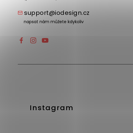
support@iodesign.cz
napsat nám můžete kdykoliv
Instagram