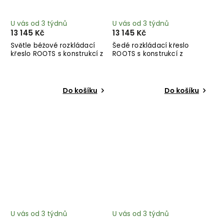
U vás od 3 týdnů
U vás od 3 týdnů
13 145 Kč
13 145 Kč
Světle béžové rozkládací
Šedé rozkládací křeslo
křeslo ROOTS s konstrukcí z
ROOTS s konstrukcí z
tmavě hnědého dřeva
černého dřeva
Do košíku
Do košíku
U vás od 3 týdnů
U vás od 3 týdnů