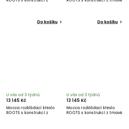
ROOTS s konstrukcí z
ROOTS s konstrukcí z tmavě
černého dřeva
hnědého dřeva
Do košíku
Do košíku
U vás od 3 týdnů
U vás od 3 týdnů
13 145 Kč
13 145 Kč
Mocca rozkládací křeslo
Mocca rozkládací křeslo
ROOTS s konstrukcí z
ROOTS s konstrukcí z tmavě
černého dřeva
hnědého dřeva