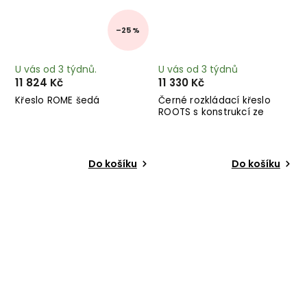
–25 %
U vás od 3 týdnů.
U vás od 3 týdnů
11 824 Kč
11 330 Kč
Křeslo ROME šedá
Černé rozkládací křeslo
ROOTS s konstrukcí ze
světlého dřeva
Do košíku
Do košíku