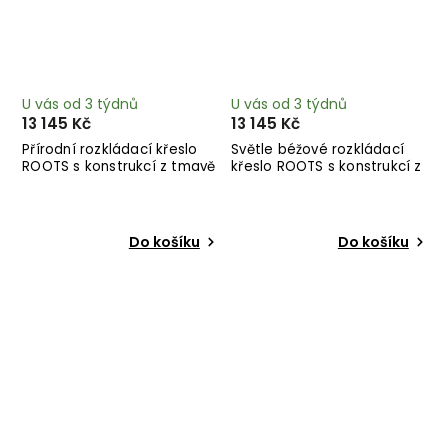
U vás od 3 týdnů
U vás od 3 týdnů
13 145 Kč
13 145 Kč
Přírodní rozkládací křeslo
Světle béžové rozkládací
ROOTS s konstrukcí z tmavě
křeslo ROOTS s konstrukcí z
hnědého dřeva
černého dřeva
Do košíku
Do košíku