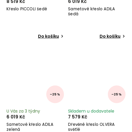
8 519 Kč
6 019 Kč
Křeslo PICCOLI šedé
Sametové křeslo ADILA
šedá
Do košíku
Do košíku
–25 %
–25 %
U Vás za 3 týdny
Skladem u dodavatele
6 019 Kč
7 579 Kč
Sametové křeslo ADILA
Dřevěné křeslo OLVERA
zelená
světlé