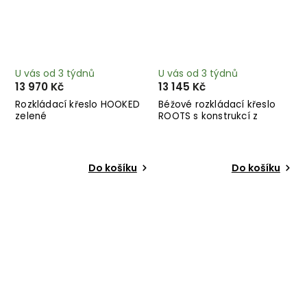
U vás od 3 týdnů
U vás od 3 týdnů
13 970 Kč
13 145 Kč
Rozkládací křeslo HOOKED
Béžové rozkládací křeslo
zelené
ROOTS s konstrukcí z
černého dřeva
Do košíku
Do košíku