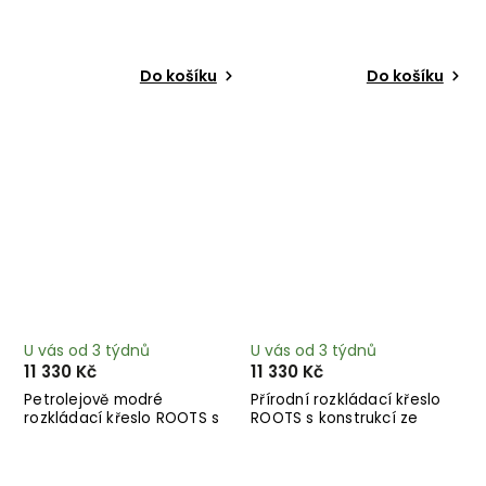
konstrukcí ze světlého
ze světlého dřeva
dřeva
Do košíku
Do košíku
U vás od 3 týdnů
U vás od 3 týdnů
11 330 Kč
11 330 Kč
Petrolejově modré
Přírodní rozkládací křeslo
rozkládací křeslo ROOTS s
ROOTS s konstrukcí ze
konstrukcí ze světlého
světlého dřeva
dřeva