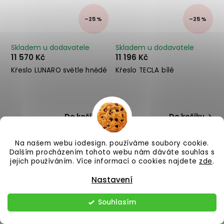
–25 %
–25 %
Skladem u dodavatele
Skladem u dodavatele
11 570 Kč
11 196 Kč
Křeslo LUNARO světle hnědé
Křeslo TECLA bílé
Do košíku
Do košíku
Na našem webu iodesign. používáme soubory cookie.
Dalším procházením tohoto webu nám dáváte souhlas s
jejich používáním. Více informací o cookies najdete
zde
.
Nastavení
Souhlasím
–25 %
–25 %