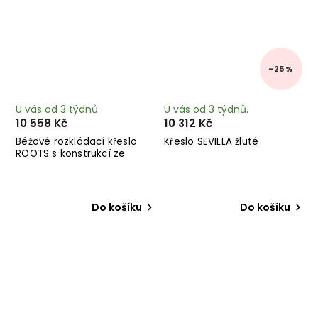
–25 %
U vás od 3 týdnů
U vás od 3 týdnů.
10 558 Kč
10 312 Kč
Béžové rozkládací křeslo
Křeslo SEVILLA žluté
ROOTS s konstrukcí ze
světlého dřeva
Do košíku
Do košíku