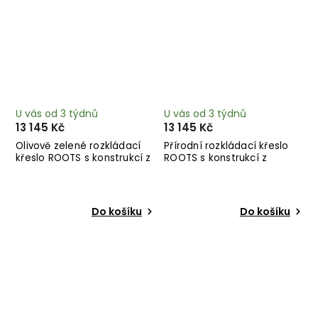
U vás od 3 týdnů
U vás od 3 týdnů
13 145 Kč
13 145 Kč
Olivově zelené rozkládací
Přírodní rozkládací křeslo
křeslo ROOTS s konstrukcí z
ROOTS s konstrukcí z
tmavě hnědého dřeva
černého dřeva
Do košíku
Do košíku