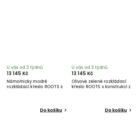
U vás od 3 týdnů
U vás od 3 týdnů
13 145 Kč
13 145 Kč
Námořnicky modré
Olivově zelené rozkládací
rozkládací křeslo ROOTS s
křeslo ROOTS s konstrukcí z
konstrukcí z tmavě
černého dřeva
hnědého dřeva
Do košíku
Do košíku