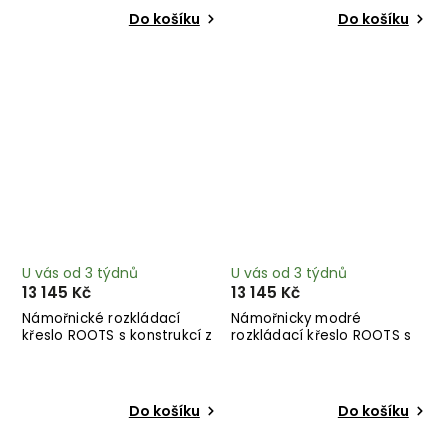
Do košíku
Do košíku
U vás od 3 týdnů
U vás od 3 týdnů
13 145 Kč
13 145 Kč
Námořnické rozkládací
Námořnicky modré
křeslo ROOTS s konstrukcí z
rozkládací křeslo ROOTS s
tmavě hnědého dřeva
konstrukcí z černého dřeva
Do košíku
Do košíku