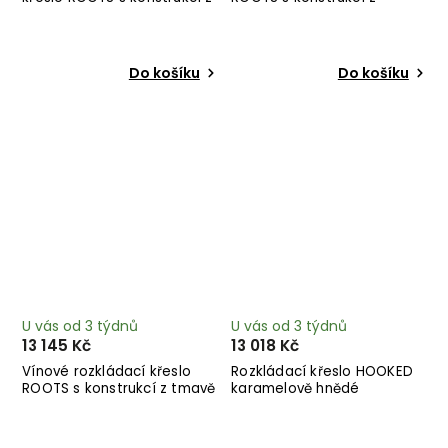
tmavě hnědého dřeva
černého dřeva
Do košíku
Do košíku
U vás od 3 týdnů
U vás od 3 týdnů
13 145 Kč
13 018 Kč
Vínové rozkládací křeslo
Rozkládací křeslo HOOKED
ROOTS s konstrukcí z tmavě
karamelově hnědé
hnědého dřeva