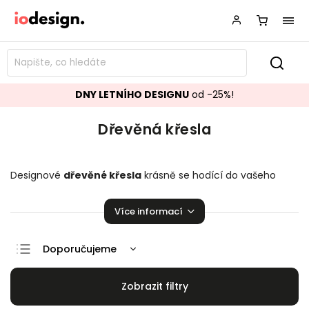
DNY LETNÍHO DESIGNU
od -25%!
Dřevěná křesla
Designové
dřevěné křesla
krásně se hodící do vašeho
obývacího pokoje.
Křesla
přímo stvořené k relaxaci!
Více informací
Doporučujeme
Nejlevnější
Nejdražší