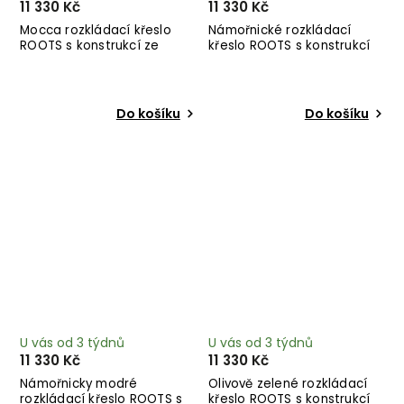
11 330 Kč
11 330 Kč
Mocca rozkládací křeslo
Námořnické rozkládací
ROOTS s konstrukcí ze
křeslo ROOTS s konstrukcí
světlého dřeva
ze světlého dřeva
Do košíku
Do košíku
U vás od 3 týdnů
U vás od 3 týdnů
11 330 Kč
11 330 Kč
Námořnicky modré
Olivově zelené rozkládací
rozkládací křeslo ROOTS s
křeslo ROOTS s konstrukcí