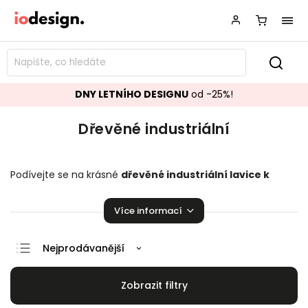
DNY LETNÍHO DESIGNU
od -25%!
Dřevěné industriální
Podívejte se na krásné
dřevěné industriální
lavice k
jídelním stolům
perfektně se hodící do vaší domácnosti.
Na výběr je zde z několika kusů. Je radost na nich sedět!
Více informací
Nejprodávanější
Doporučujeme
Nejlevnější