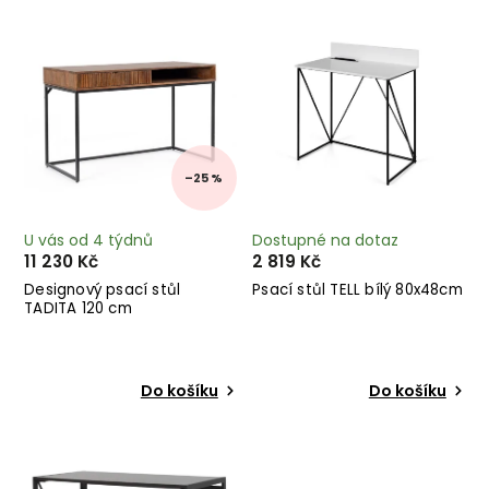
Nejdražší
Abecedně
–25 %
U vás od 4 týdnů
Dostupné na dotaz
11 230 Kč
2 819 Kč
Designový psací stůl
Psací stůl TELL bílý 80x48cm
TADITA 120 cm
Do košíku
Do košíku