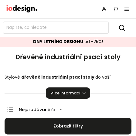
DNY LETNÍHO DESIGNU
od -25%!
Dřevěné industriální psací stoly
Stylové
dřevěné industriální
psací stoly
do vaší
pracovny. Mnoho skvělých kousků jako stvořených pro
práci!
Více informací
Nejprodávanější
Doporučujeme
Nejlevnější