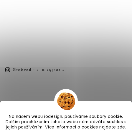
Sledovat na Instagramu
Na našem webu iodesign. používáme soubory cookie.
Copyright 2026
iodesign.
. Všechna práva vyhrazena.
Dalším procházením tohoto webu nám dáváte souhlas s
Vytvořil
Shoptet
| Design
Shoptak.cz
jejich používáním. Více informací o cookies najdete
zde
.