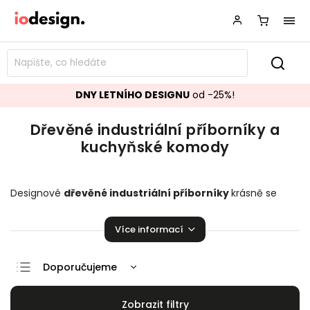
DNY LETNÍHO DESIGNU
od -25%!
Dřevěné industriální příborníky a
kuchyňské komody
Designové
dřevěné industriální příborníky
krásně se
hodící do vašeho obývacího pokoje či vaši jídelny.
Kuchyňské komody
,
které zaručeně pozvednou úroveň
Více informací
vaší domácnosti!
Doporučujeme
Nejlevnější