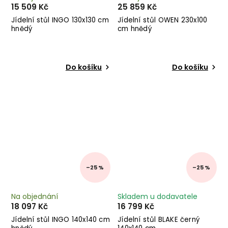
15 509 Kč
25 859 Kč
Jídelní stůl INGO 130x130 cm
Jídelní stůl OWEN 230x100
hnědý
cm hnědý
Do košíku
Do košíku
–25 %
–25 %
Na objednání
Skladem u dodavatele
18 097 Kč
16 799 Kč
Jídelní stůl INGO 140x140 cm
Jídelní stůl BLAKE černý