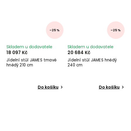
–25 %
–25 %
Skladem u dodavatele
Skladem u dodavatele
18 097 Kč
20 684 Kč
Jídelní stůl JAMES tmavě
Jídelní stůl JAMES hnědý
hnědý 210 cm
240 cm
Do košíku
Do košíku