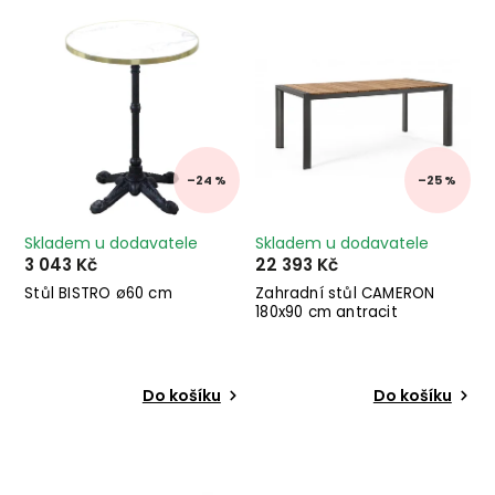
Nejdražší
Abecedně
–24 %
–25 %
Skladem u dodavatele
Skladem u dodavatele
3 043 Kč
22 393 Kč
Stůl BISTRO ø60 cm
Zahradní stůl CAMERON
180x90 cm antracit
Do košíku
Do košíku