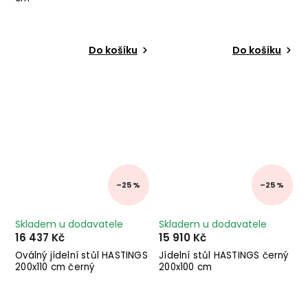
Do košíku
Do košíku
–25 %
–25 %
Skladem u dodavatele
Skladem u dodavatele
16 437 Kč
15 910 Kč
Oválný jídelní stůl HASTINGS
Jídelní stůl HASTINGS černý
200x110 cm černý
200x100 cm