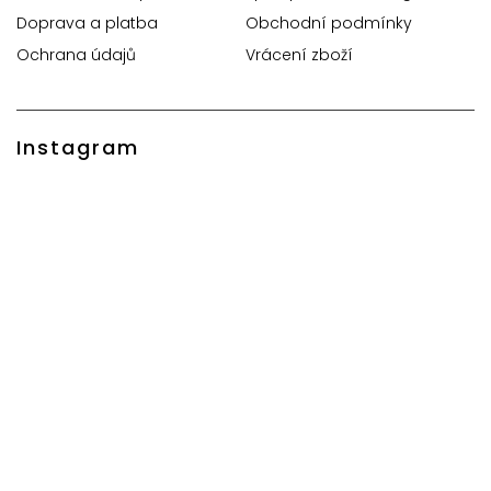
Doprava a platba
Obchodní podmínky
Ochrana údajů
Vrácení zboží
Instagram