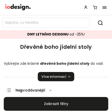
DNY LETNÍHO DESIGNU
od -25%!
Dřevěné boho jídelní stoly
Vybírejte zde krásné
dřevěné boho jídelní stoly
do vaší
kuchyně či jídelny. Mnoho skvělých kousků pro vaši úžasnou
domácnost!
Více informací
Nejprodávanější
Doporučujeme
Nejlevnější