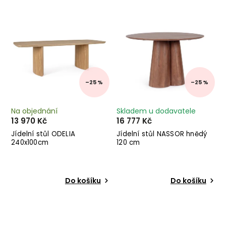
Nejdražší
Abecedně
–25 %
–25 %
Na objednání
Skladem u dodavatele
13 970 Kč
16 777 Kč
Jídelní stůl ODELIA
Jídelní stůl NASSOR hnědý
240x100cm
120 cm
Do košíku
Do košíku