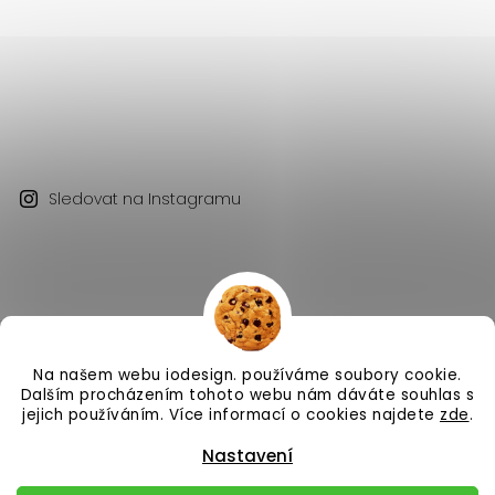
Sledovat na Instagramu
Na našem webu iodesign. používáme soubory cookie.
Copyright 2026
iodesign.
. Všechna práva vyhrazena.
Dalším procházením tohoto webu nám dáváte souhlas s
Vytvořil
Shoptet
| Design
Shoptak.cz
jejich používáním. Více informací o cookies najdete
zde
.
Nastavení