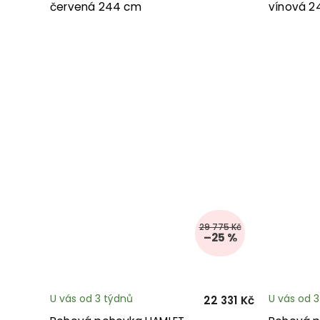
červená 244 cm
vínová 2
29 775 Kč
–25 %
U vás od 3 týdnů
U vás od 
22 331 Kč