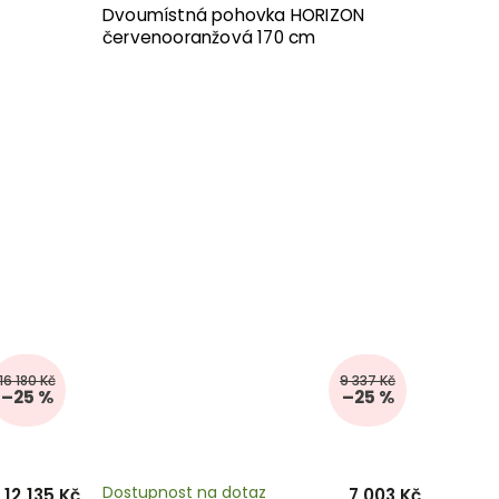
Dvoumístná pohovka HORIZON
červenooranžová 170 cm
16 180 Kč
9 337 Kč
–25 %
–25 %
Dostupnost na dotaz
12 135 Kč
7 003 Kč