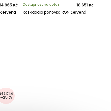
Dostupnost na dotaz
14 965 Kč
18 651 Kč
 červená
Rozkládací pohovka RON červená
24 317 Kč
–25 %