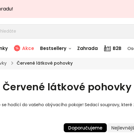
hradu!
nky
Akce
Bestsellery
Zahrada
B2B
Os
vky
/
Červené látkové pohovky
adem
Stolky skladem
Červené látkové pohovky
story
Zahradní nábytek
skladem
 se hodící do vašeho obývacího pokoje! Sedací soupravy, kte
Textílie skladem
 skladem
Doporučujeme
Nejlevnějš