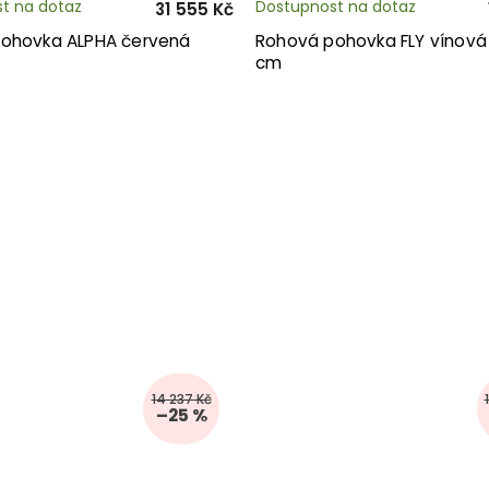
t na dotaz
Dostupnost na dotaz
31 555 Kč
ohovka ALPHA červená
Rohová pohovka FLY vínová
cm
14 237 Kč
–25 %