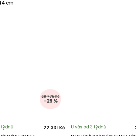
44 cm
29 775 Kč
–25 %
3 týdnů
U vás od 3 týdnů
22 331 Kč