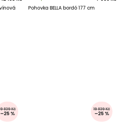
vínová
Pohovka BELLA bordó 177 cm
19 839 Kč
19 839 Kč
–25 %
–25 %