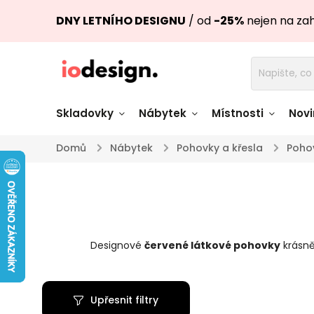
DNY LETNÍHO DESIGNU
/ od
-25%
nejen na za
Skladovky
Nábytek
Místnosti
Novi
Domů
/
Nábytek
/
Pohovky a křesla
/
Poho
Židle skladem
Stoly skl
Pohovky a křesla
Úložné pro
skladem
skladem
Designové
červené látkové pohovky
krásně
Doplňky a
Světla skladem
dekorace
Upřesnit filtry
Nádobí skladem