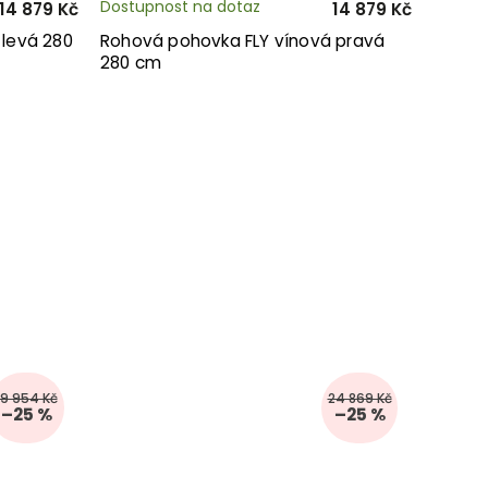
Dostupnost na dotaz
14 879 Kč
14 879 Kč
 levá 280
Rohová pohovka FLY vínová pravá
280 cm
19 954 Kč
24 869 Kč
–25 %
–25 %