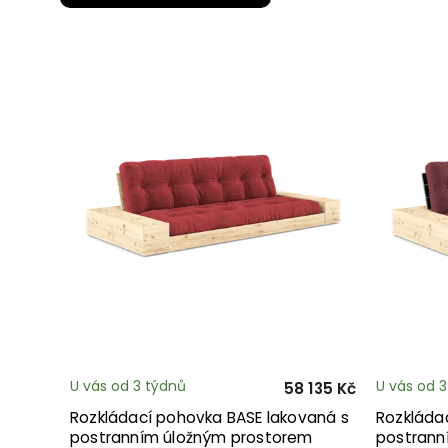
U vás od 3 týdnů
U vás od 
58 135 Kč
Rozkládací pohovka BASE lakovaná s
Rozkláda
postranním úložným prostorem
postrann