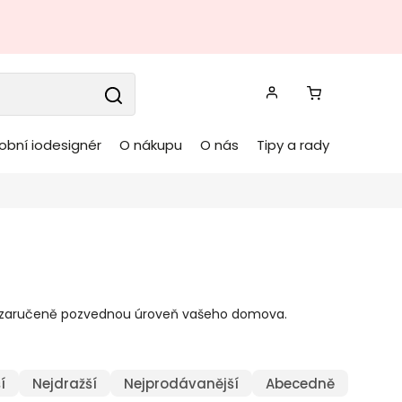
obní iodesignér
O nákupu
O nás
Tipy a rady
ré zaručeně pozvednou úroveň vašeho domova.
í
Nejdražší
Nejprodávanější
Abecedně