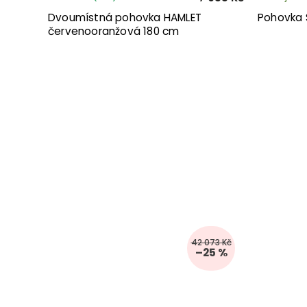
Dvoumístná pohovka HAMLET
Pohovka 
červenooranžová 180 cm
42 073 Kč
–25 %