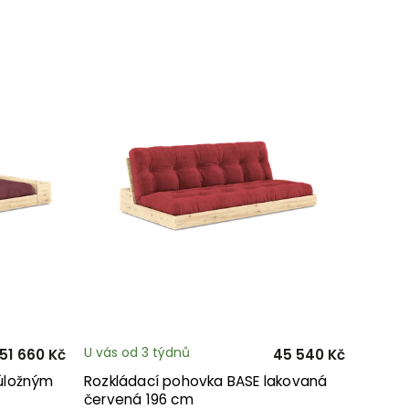
U vás od 3 týdnů
51 660 Kč
45 540 Kč
 úložným
Rozkládací pohovka BASE lakovaná
červená 196 cm