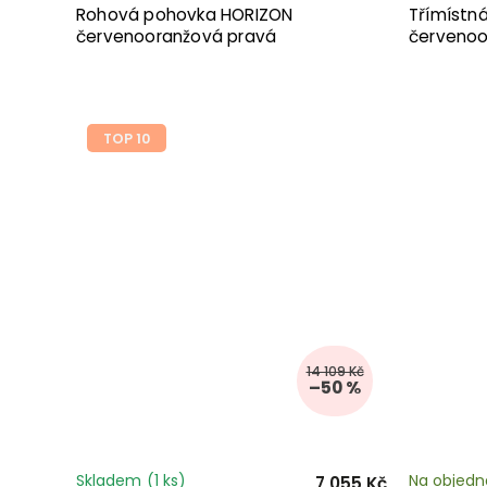
Rohová pohovka HORIZON
Třímístn
červenooranžová pravá
červenoo
TOP 10
14 109 Kč
–50 %
Skladem
(1 ks)
Na objedn
7 055 Kč