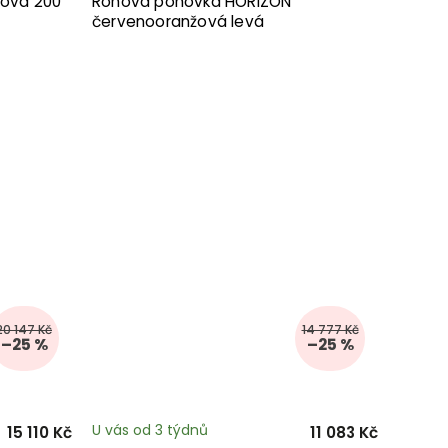
nová 200
Rohová pohovka HORIZON
červenooranžová levá
20 147 Kč
14 777 Kč
–25 %
–25 %
U vás od 3 týdnů
15 110 Kč
11 083 Kč