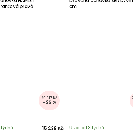
ohovka HAMLET
Dřevěná pohovka SENZA ví
ranžová pravá
cm
20 317 Kč
–25 %
3 týdnů
U vás od 3 týdnů
15 238 Kč