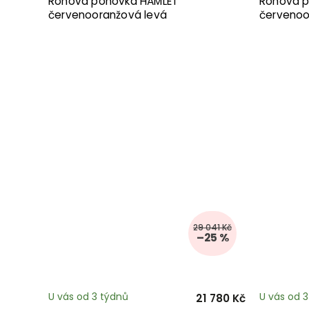
Rohová pohovka HAMLET
Rohová p
červenooranžová levá
červenoo
29 041 Kč
–25 %
U vás od 3 týdnů
U vás od 
21 780 Kč