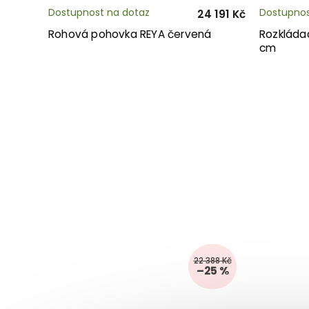
Dostupnost na dotaz
Dostupnos
24 191 Kč
Rohová pohovka REYA červená
Rozkláda
cm
22 388 Kč
–25 %