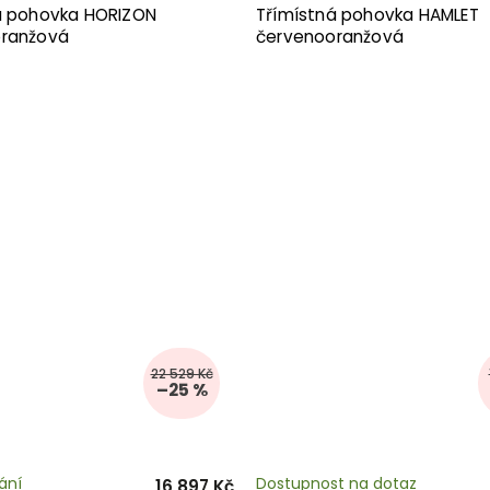
á pohovka HORIZON
Třímístná pohovka HAMLET
ranžová
červenooranžová
22 529 Kč
–25 %
ání
Dostupnost na dotaz
16 897 Kč