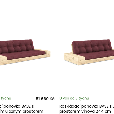
3 týdnů
U vás od 3 týdnů
51 660 Kč
cí pohovka BASE s
Rozkládací pohovka BASE s
ím úložným prostorem
prostorem vínová 244 cm