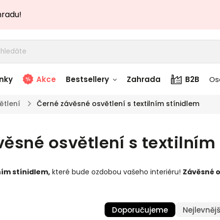
hradu!
nky
Akce
Bestsellery
Zahrada
B2B
Os
ětlení
/
Černé závěsné osvětlení s textilním stínidlem
adem
Stolky skladem
ěsné osvětlení s textilním
story
Zahradní nábytek
skladem
ním stínidlem,
které bude ozdobou vašeho interiéru!
Závěsné o
Textílie skladem
 skladem
Doporučujeme
Nejlevnějš