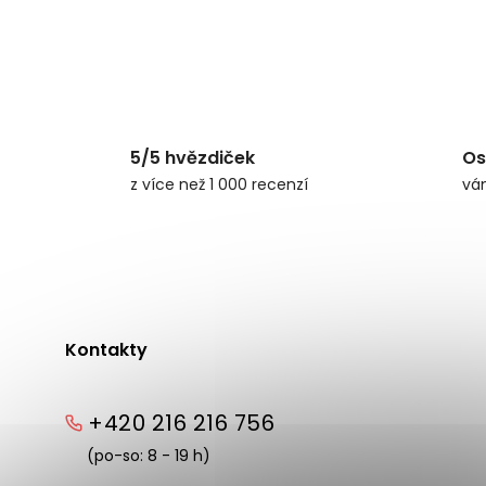
5/5 hvězdiček
Os
z více než 1 000 recenzí
vá
Kontakty
+420 216 216 756
(po-so: 8 - 19 h)