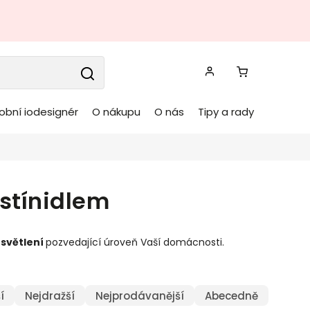
obní iodesignér
O nákupu
O nás
Tipy a rady
 stínidlem
světlení
pozvedající úroveň Vaší domácnosti.
í
Nejdražší
Nejprodávanější
Abecedně