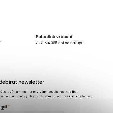
Pohodlné vrácení
í
ZDARMA 365 dní od nákupu
debírat newsletter
ožte svůj e-mail a my vám budeme zasílat
formace o nových produktech na našem e-shopu.
mail