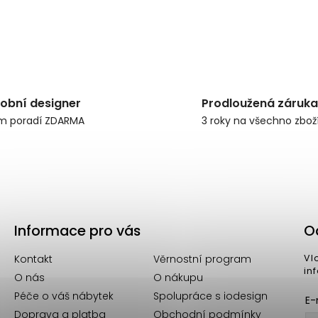
obní designer
Prodloužená záruka
m poradí ZDARMA
3 roky na všechno zbož
Informace pro vás
O
Kontakt
Věrnostní program
Vl
in
O nás
O nákupu
Péče o váš nábytek
Spolupráce s iodesign
E-
Doprava a platba
Obchodní podmínky