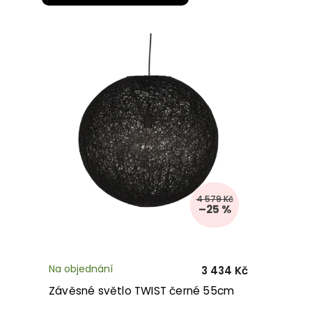
4 579 Kč
–25 %
Na objednání
3 434 Kč
Závěsné světlo TWIST černé 55cm