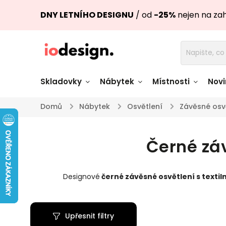
DNY LETNÍHO DESIGNU
/ od
-25%
nejen na za
Skladovky
Nábytek
Místnosti
Novi
Domů
/
Nábytek
/
Osvětlení
/
Závěsné osv
Židle skladem
Stoly skl
Černé záv
Pohovky a křesla
Úložné pro
skladem
skladem
Designové
černé závěsné osvětlení s textil
Doplňky a
Světla skladem
dekorace
Upřesnit filtry
Nádobí skladem