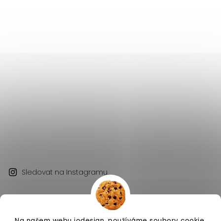
Sledovat na Instagramu
Na našem webu iodesign. používáme soubory cookie.