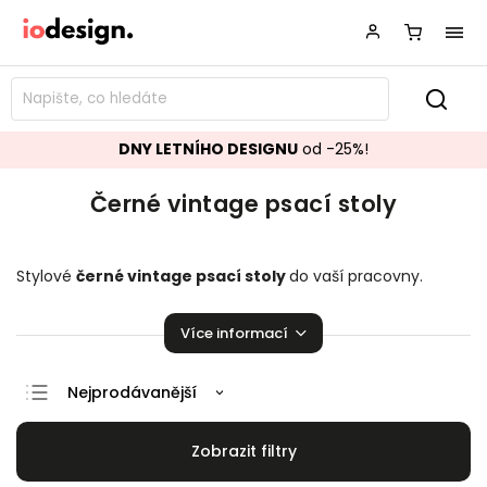
DNY LETNÍHO DESIGNU
od -25%!
Černé vintage psací stoly
Stylové
černé vintage
psací stoly
do vaší pracovny.
Mnoho skvělých kousků jako stvořených pro práci!
Více informací
Nejprodávanější
Doporučujeme
Nejlevnější