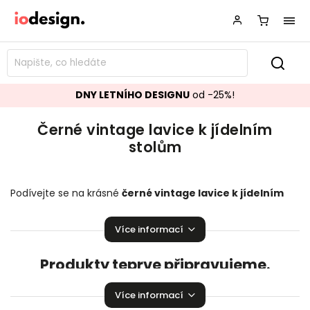
DNY LETNÍHO DESIGNU
od -25%!
Černé vintage lavice k jídelním
stolům
Podívejte se na krásné
černé vintage
lavice k jídelním
stolům
perfektně se hodící do vaší domácnosti. Na výběr
je zde z několika kusů. Je radost na nich sedět!
Více informací
Produkty teprve připravujeme.
Můžete se ale podívat na ostatní kategorie.
Více informací