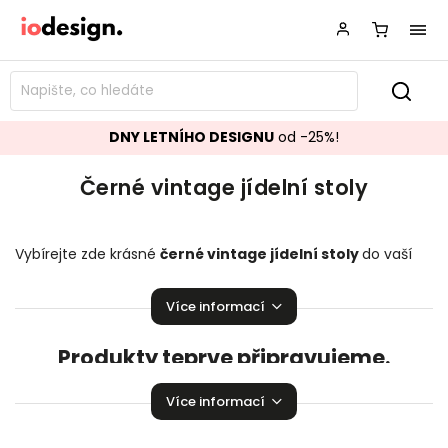
DNY LETNÍHO DESIGNU
od -25%!
Černé vintage jídelní stoly
Vybírejte zde krásné
černé vintage jídelní stoly
do vaší
kuchyně či jídelny. Mnoho skvělých kousků pro vaši úžasnou
domácnost!
Více informací
Produkty teprve připravujeme.
Můžete se ale podívat na ostatní kategorie.
Více informací