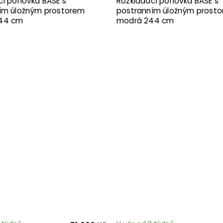
cí pohovka BASE s
Rozkládací pohovka BASE s
ím úložným prostorem
postranním úložným prost
44 cm
modrá 244 cm