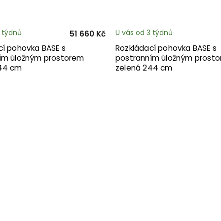
3 týdnů
U vás od 3 týdnů
51 660 Kč
cí pohovka BASE s
Rozkládací pohovka BASE s
ím úložným prostorem
postranním úložným prost
44 cm
zelená 244 cm