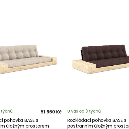
3 týdnů
U vás od 3 týdnů
51 660 Kč
cí pohovka BASE s
Rozkládací pohovka BASE s
ím úložným prostorem
postranním úložným prost