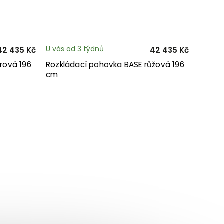
U vás od 3 týdnů
42 435 Kč
42 435 Kč
rová 196
Rozkládací pohovka BASE růžová 196
cm