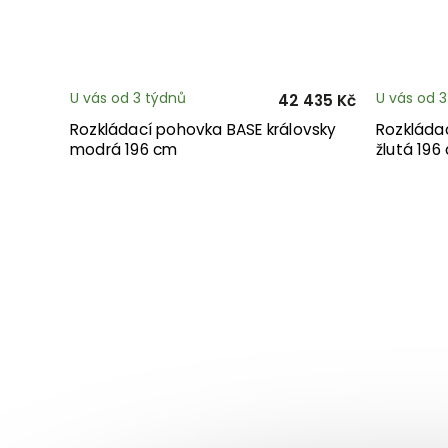
U vás od 3 týdnů
U vás od 
42 435 Kč
Rozkládací pohovka BASE královsky
Rozkláda
modrá 196 cm
žlutá 196