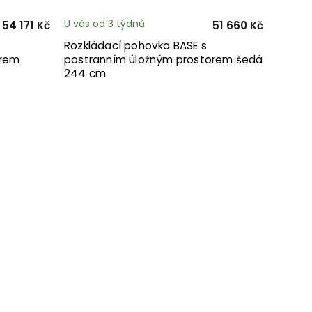
U vás od 3 týdnů
54 171 Kč
51 660 Kč
Rozkládací pohovka BASE s
orem
postranním úložným prostorem šedá
244 cm