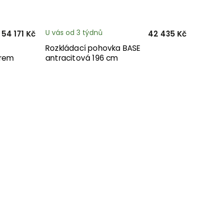
U vás od 3 týdnů
54 171 Kč
42 435 Kč
Rozkládací pohovka BASE
orem
antracitová 196 cm