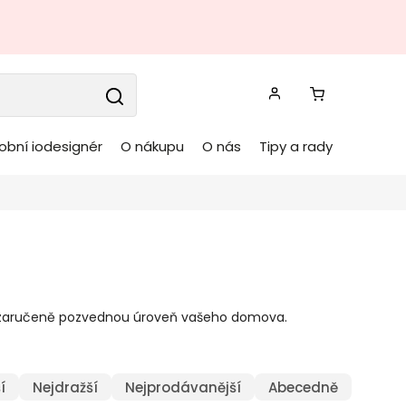
obní iodesignér
O nákupu
O nás
Tipy a rady
é zaručeně pozvednou úroveň vašeho domova.
í
Nejdražší
Nejprodávanější
Abecedně