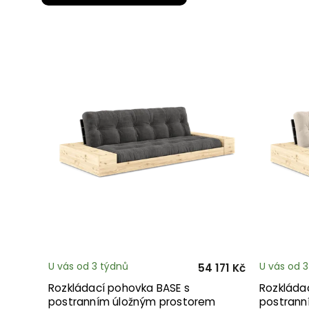
U vás od 3 týdnů
U vás od 
54 171 Kč
Rozkládací pohovka BASE s
Rozkláda
postranním úložným prostorem
postrann