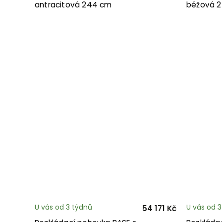
antracitová 244 cm
béžová 
U vás od 3 týdnů
U vás od 
54 171 Kč