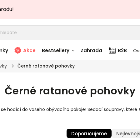
hradu!
nky
Akce
Bestsellery
Zahrada
B2B
Os
vky
/
Černé ratanové pohovky
adem
Stolky skladem
Černé ratanové pohovky
story
Zahradní nábytek
skladem
 se hodící do vašeho obývacího pokoje! Sedací soupravy, kter
Textílie skladem
 skladem
Doporučujeme
Nejlevnějš