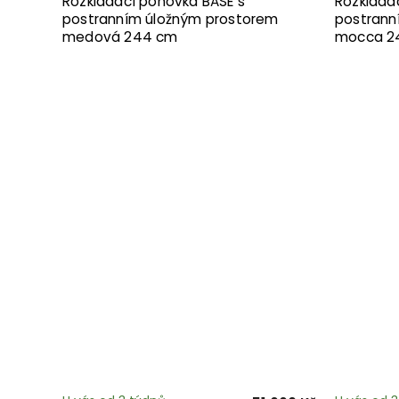
Rozkládací pohovka BASE s
Rozkláda
postranním úložným prostorem
postrann
medová 244 cm
mocca 2