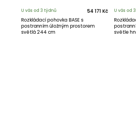
U vás od 3 týdnů
U vás od 
54 171 Kč
Rozkládací pohovka BASE s
Rozkláda
postranním úložným prostorem
postrann
světlá 244 cm
světle h