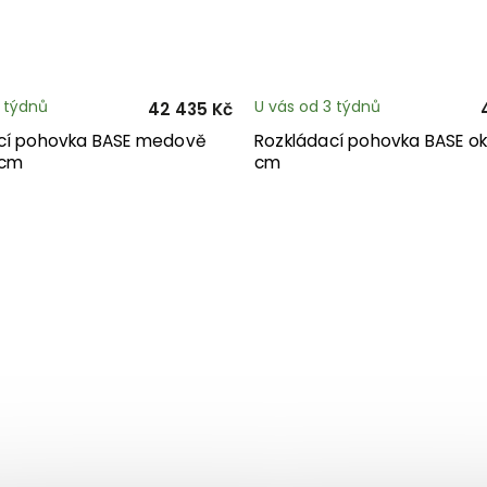
3 týdnů
U vás od 3 týdnů
42 435 Kč
cí pohovka BASE medově
Rozkládací pohovka BASE ok
 cm
cm