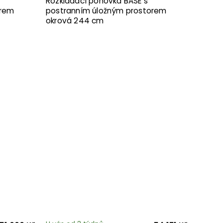
Rozkládací pohovka BASE s
orem
postranním úložným prostorem
okrová 244 cm