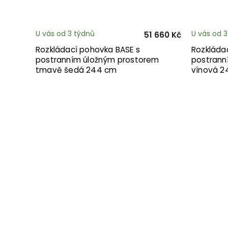
U vás od 3 týdnů
U vás od 
51 660 Kč
Rozkládací pohovka BASE s
Rozkláda
postranním úložným prostorem
postrann
tmavě šedá 244 cm
vínová 2