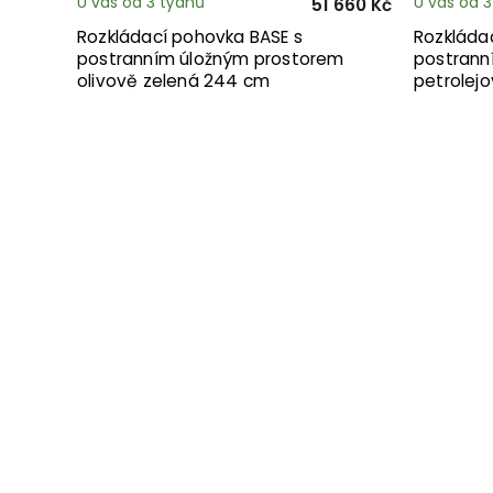
U vás od 3 týdnů
U vás od 
51 660 Kč
Rozkládací pohovka BASE s
Rozkláda
postranním úložným prostorem
postrann
olivově zelená 244 cm
petrolej