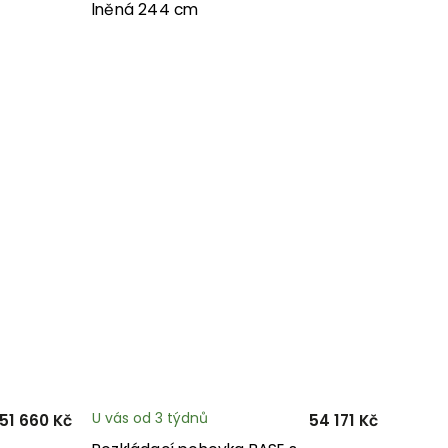
lněná 244 cm
U vás od 3 týdnů
51 660 Kč
54 171 Kč