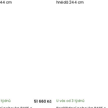
244 cm
hnědá 244 cm
3 týdnů
U vás od 3 týdnů
51 660 Kč