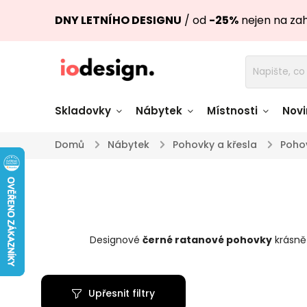
DNY LETNÍHO DESIGNU
/ od
-25%
nejen na za
Skladovky
Nábytek
Místnosti
Novi
Domů
/
Nábytek
/
Pohovky a křesla
/
Poho
Židle skladem
Stoly skl
Pohovky a křesla
Úložné pro
skladem
skladem
Designové
černé ratanové pohovky
krásně
Doplňky a
Světla skladem
dekorace
Upřesnit filtry
Nádobí skladem