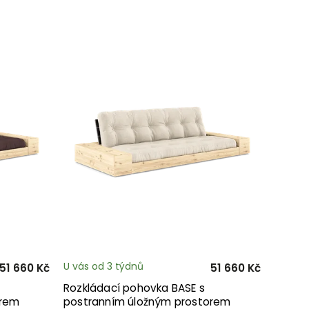
U vás od 3 týdnů
51 660 Kč
51 660 Kč
Rozkládací pohovka BASE s
orem
postranním úložným prostorem