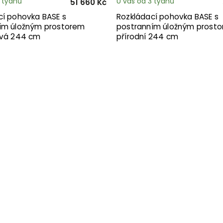
3 týdnů
U vás od 3 týdnů
51 660 Kč
cí pohovka BASE s
Rozkládací pohovka BASE s
ím úložným prostorem
postranním úložným prost
ová 244 cm
přírodní 244 cm