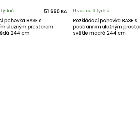
3 týdnů
U vás od 3 týdnů
51 660 Kč
cí pohovka BASE s
Rozkládací pohovka BASE s
ím úložným prostorem
postranním úložným prost
nědá 244 cm
světle modrá 244 cm