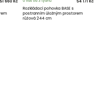
U vás od 3 týdnů
51 660 Kč
54 171 Kč
Rozkládací pohovka BASE s
orem
postranním úložným prostorem
růžová 244 cm