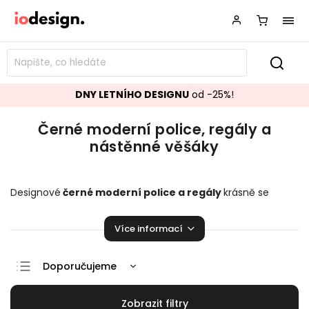
DNY LETNÍHO DESIGNU
od -25%!
Černé moderní police, regály a
nástěnné věšáky
Designové
černé moderní police a regály
krásně se
hodící do vašeho obývacího pokoje, ložnice či šatny.
Stylové
nástěnné věšáky
,
které zaručeně rozzáří vaší
Více informací
domácnosti!
Doporučujeme
Nejlevnější