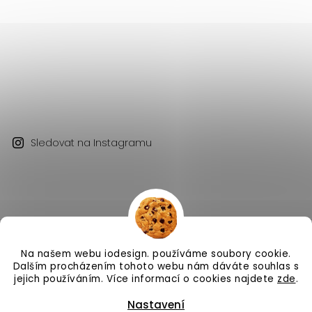
Sledovat na Instagramu
Na našem webu iodesign. používáme soubory cookie.
Copyright 2026
iodesign.
. Všechna práva vyhrazena.
Dalším procházením tohoto webu nám dáváte souhlas s
Vytvořil
Shoptet
| Design
Shoptak.cz
jejich používáním. Více informací o cookies najdete
zde
.
Nastavení