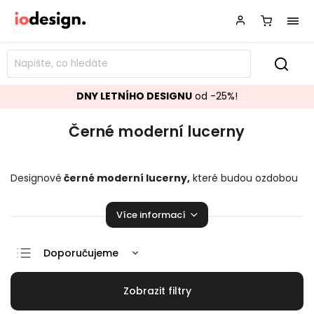
DNY LETNÍHO DESIGNU
od -25%!
Černé moderní lucerny
Designové
černé moderní lucerny
,
které budou ozdobou
vašeho interiéru! Stylové
černé moderní
lucerny
rozzáří
Vaší domácnost.
Více informací
Doporučujeme
Nejlevnější
Nejdražší