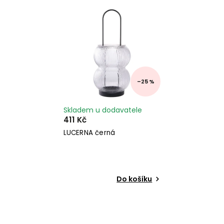
Nejprodávanější
Abecedně
–25 %
Skladem u dodavatele
411 Kč
LUCERNA černá
Do košíku