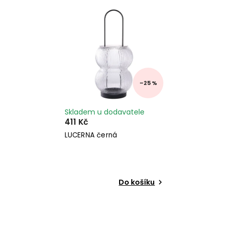
Nejprodávanější
Abecedně
–25 %
Skladem u dodavatele
411 Kč
LUCERNA černá
Do košíku