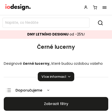
DNY LETNÍHO DESIGNU
od -25%!
Černé lucerny
Designové
černé lucerny
,
které budou ozdobou vašeho
interiéru! Stylové
černé lucerny
rozzáří Vaší domácnost.
Více informací
Doporučujeme
Nejlevnější
Nejdražší