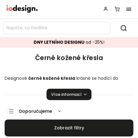
DNY LETNÍHO DESIGNU
od -25%!
Černé kožené křesla
Designové
černé kožené křesla
krásně se hodící do
vašeho obývacího pokoje.
Křesla
přímo stvořené k relaxaci!
Více informací
Doporučujeme
Nejlevnější
Nejdražší