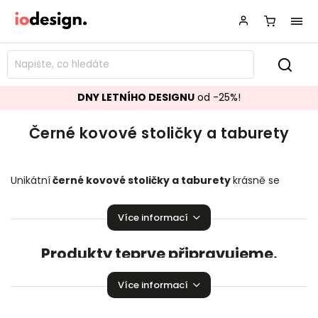
DNY LETNÍHO DESIGNU
od -25%!
Černé kovové stoličky a taburety
Unikátní
černé kovové
stoličky a taburety
krásně se
hodící do vašeho obývacího pokoje či kuchyně.
Stoličky a
taburety,
které budou ozdobou vaší domácnosti!
Více informací
Produkty teprve připravujeme.
Můžete se ale podívat na ostatní kategorie.
Více informací