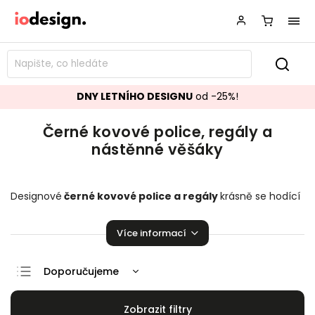
DNY LETNÍHO DESIGNU
od -25%!
Černé kovové police, regály a
nástěnné věšáky
Designové
černé kovové police a regály
krásně se hodící
do vašeho obývacího pokoje, ložnice či šatny. Stylové
nástěnné věšáky
,
které zaručeně rozzáří vaší domácnosti!
Více informací
Doporučujeme
Nejlevnější