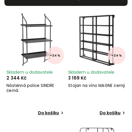
Nejdražší
Nejprodávanější
Abecedně
–24 %
–24 %
Skladem u dodavatele
Skladem u dodavatele
2 344 Kč
3 169 Kč
Nástěnná police SINDRE
Stojan na víno MAGNE černý
černá
Do košíku
Do košíku