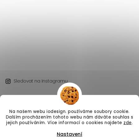
Sledovat na Instagramu
Na našem webu iodesign. používáme soubory cookie.
Dalším procházením tohoto webu nám dáváte souhlas s
jejich používáním. Více informací o cookies najdete
zde
.
Copyright 2026
iodesign.
. Všechna práva vyhrazena.
Nastavení
Vytvořil
Shoptet
| Design
Shoptak.cz