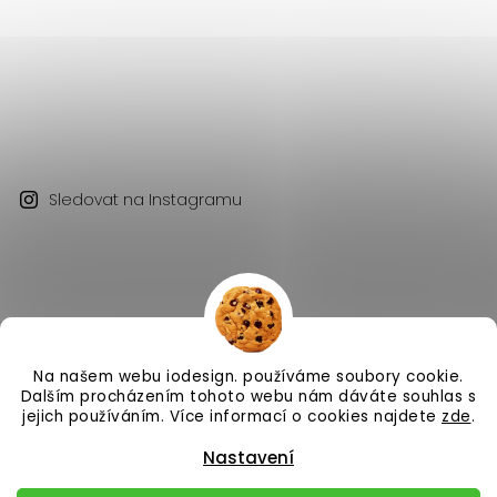
Sledovat na Instagramu
Na našem webu iodesign. používáme soubory cookie.
Copyright 2026
iodesign.
. Všechna práva vyhrazena.
Dalším procházením tohoto webu nám dáváte souhlas s
Vytvořil
Shoptet
| Design
Shoptak.cz
jejich používáním. Více informací o cookies najdete
zde
.
Nastavení