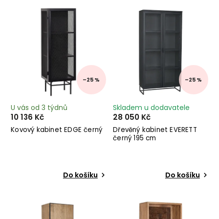
Nejprodávanější
Abecedně
–25 %
–25 %
U vás od 3 týdnů
Skladem u dodavatele
10 136 Kč
28 050 Kč
Kovový kabinet EDGE černý
Dřevěný kabinet EVERETT
černý 195 cm
Do košíku
Do košíku