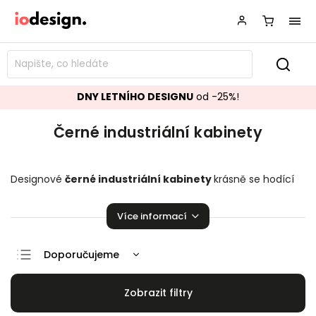
DNY LETNÍHO DESIGNU
od -25%!
Černé industriální kabinety
Designové
černé industriální kabinety
krásně se hodící
do vašeho obývacího pokoje.
Stylové kabinety
,
které
zaručeně pozvednou úroveň vaší domácnosti!
Více informací
Doporučujeme
Nejlevnější
Nejdražší