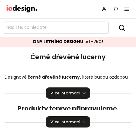
DNY LETNÍHO DESIGNU
od -25%!
Černé dřevěné lucerny
Designové
černé dřevěné lucerny
,
které budou ozdobou
vašeho interiéru! Stylové
černé dřevěné
lucerny
rozzáří
Vaší domácnost.
Více informací
Produkty teprve připravujeme.
Můžete se ale podívat na ostatní kategorie.
Více informací