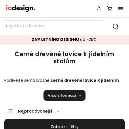
DNY LETNÍHO DESIGNU
od -25%!
Černé dřevěné lavice k jídelním
stolům
Podívejte se na krásné
černé dřevěné
lavice k jídelním
stolům
perfektně se hodící do vaší domácnosti. Na výběr
je zde z několika kusů. Je radost na nich sedět!
Více informací
Nejprodávanější
Doporučujeme