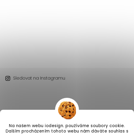
Sledovat na Instagramu
Na našem webu iodesign. používáme soubory cookie.
Copyright 2026
iodesign.
. Všechna práva vyhrazena.
Dalším procházením tohoto webu nám dáváte souhlas s
Vytvořil
Shoptet
| Design
Shoptak.cz