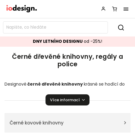
DNY LETNÍHO DESIGNU
od -25%!
Černé dřevěné knihovny, regály a
police
Designové
černé dřevěné knihovny
krásně se hodící do
vašeho obývacího pokoje.
Regály a police
,
které zaručeně
pozvednou úroveň vaší domácnosti!
Více informací
Černé kovové knihovny