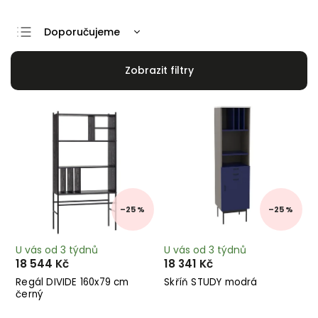
Doporučujeme
Nejlevnější
Nejdražší
Nejprodávanější
Abecedně
–25 %
–25 %
U vás od 3 týdnů
U vás od 3 týdnů
18 544 Kč
18 341 Kč
Regál DIVIDE 160x79 cm
Skříň STUDY modrá
černý