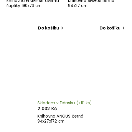
Knihovna ELMER se dvěma
Knihovna ANGUS černá
šuplíky 190x73 cm
94x27 cm
Do košíku
Do košíku
Skladem v Dánsku
(>10 ks)
2 032 Kč
Knihovna ANGUS černá
94x27x172 cm