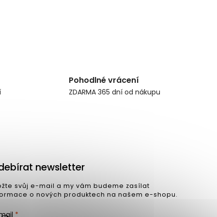
Pohodlné vrácení
í
ZDARMA 365 dní od nákupu
debírat newsletter
ožte svůj e-mail a my vám budeme zasílat
formace o nových produktech na našem e-shopu.
mail