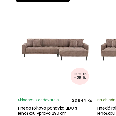
31 525 Kč
–25 %
Skladem u dodavatele
Na objedn
23 644 Kč
Hnědá rohová pohovka LIDO s
Hnědá ro
lenoškou vpravo 290 cm
lenoškou