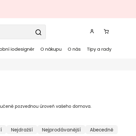
obní iodesignér
O nákupu
O nás
Tipy a rady
zaručeně pozvednou úroveň vašeho domova.
í
Nejdražší
Nejprodávanější
Abecedně