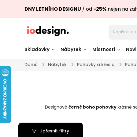
DNY LETNÍHO DESIGNU
/ od
-25%
nejen na za
Skladovky
Nábytek
Místnosti
Novi
Domů
/
Nábytek
/
Pohovky a křesla
/
Poho
Židle skladem
Stoly skl
Pohovky a křesla
Úložné pro
skladem
skladem
Designové
černé boho pohovky
krásně s
Doplňky a
Světla skladem
dekorace
Upřesnit filtry
Nádobí skladem