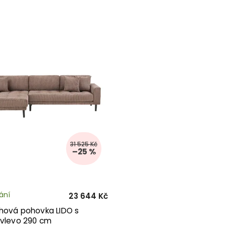
31 525 Kč
–25 %
ání
23 644 Kč
hová pohovka LIDO s
 vlevo 290 cm