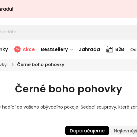
hradu!
nky
Akce
Bestsellery
Zahrada
B2B
Os
vky
/
Černé boho pohovky
adem
Stolky skladem
Černé boho pohovky
story
Zahradní nábytek
skladem
e hodící do vašeho obývacího pokoje! Sedací soupravy, které 
Textílie skladem
 skladem
Doporučujeme
Nejlevnějš