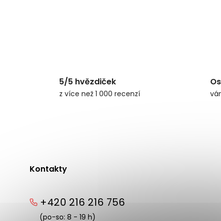
5/5 hvězdiček
Os
z více než 1 000 recenzí
vá
Kontakty
+420 216 216 756
(po-so: 8 - 19 h)