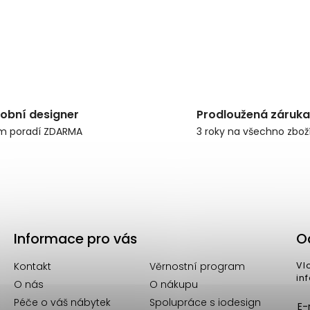
obní designer
Prodloužená záruka
m poradí ZDARMA
3 roky na všechno zbož
Informace pro vás
O
Kontakt
Věrnostní program
Vl
in
O nás
O nákupu
Péče o váš nábytek
Spolupráce s iodesign
E-