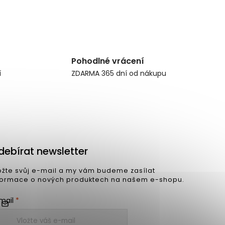
Pohodlné vrácení
í
ZDARMA 365 dní od nákupu
debírat newsletter
ožte svůj e-mail a my vám budeme zasílat
formace o nových produktech na našem e-shopu.
mail