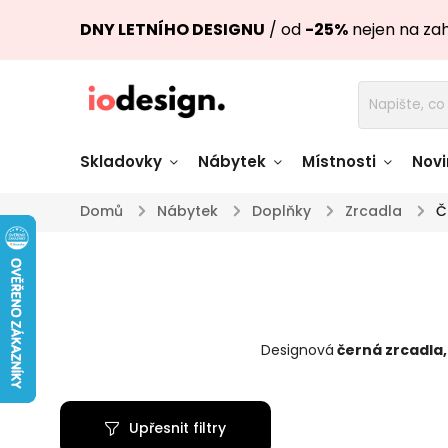
DNY LETNÍHO DESIGNU
/ od
-25%
nejen na za
Skladovky
Nábytek
Místnosti
Novi
Domů
/
Nábytek
/
Doplňky
/
Zrcadla
/
Č
Židle skladem
Stoly skl
Pohovky a křesla
Úložné pro
skladem
skladem
Designová
černá zrcadla
,
Doplňky a
Světla skladem
dekorace
Upřesnit filtry
Nádobí skladem