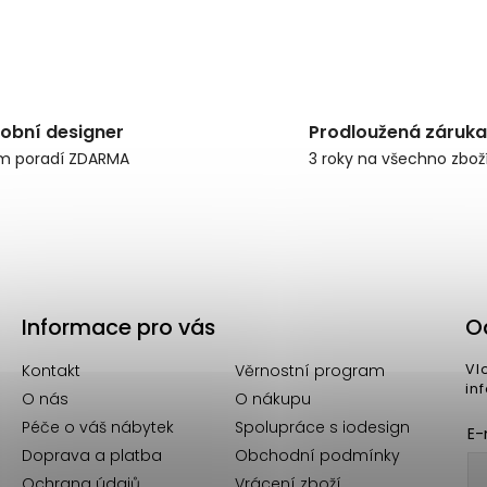
obní designer
Prodloužená záruka
m poradí ZDARMA
3 roky na všechno zbož
Informace pro vás
O
Kontakt
Věrnostní program
Vl
in
O nás
O nákupu
Péče o váš nábytek
Spolupráce s iodesign
E-
Doprava a platba
Obchodní podmínky
Ochrana údajů
Vrácení zboží