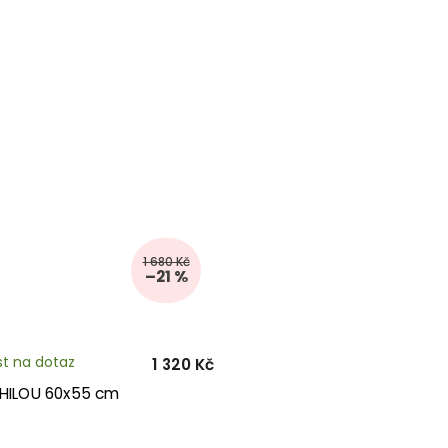
1 680 Kč
–21 %
t na dotaz
1 320 Kč
PHILOU 60x55 cm