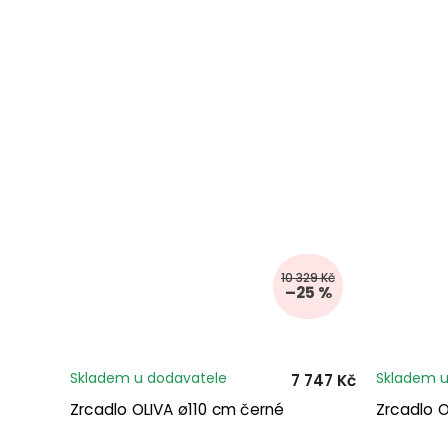
10 329 Kč
–25 %
Skladem u dodavatele
Skladem u
7 747 Kč
Zrcadlo OLIVA ø110 cm černé
Zrcadlo 