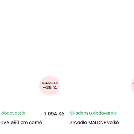
9 459 Kč
–25 %
 dodavatele
Skladem u dodavatele
7 094 Kč
OLIVA ø90 cm černé
Zrcadlo MALONE velké