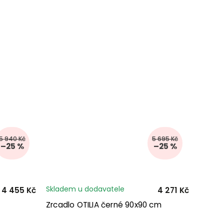
5 940 Kč
5 695 Kč
–25 %
–25 %
Skladem u dodavatele
4 455 Kč
4 271 Kč
Zrcadlo OTILIA černé 90x90 cm