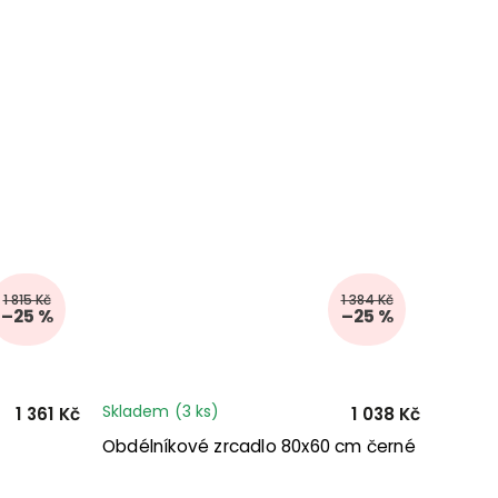
1 815 Kč
1 384 Kč
–25 %
–25 %
Skladem
(3 ks)
1 361 Kč
1 038 Kč
Obdélníkové zrcadlo 80x60 cm černé