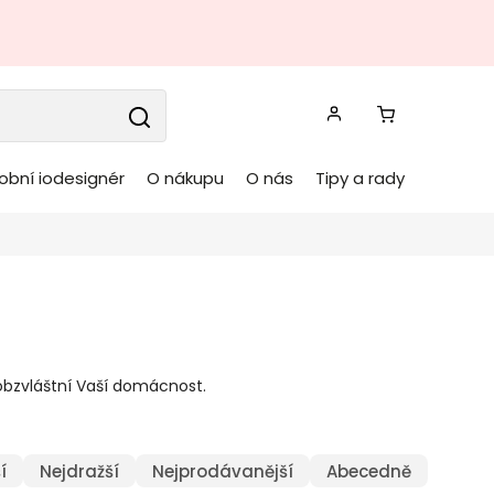
obní iodesignér
O nákupu
O nás
Tipy a rady
obzvláštní Vaší domácnost.
í
Nejdražší
Nejprodávanější
Abecedně