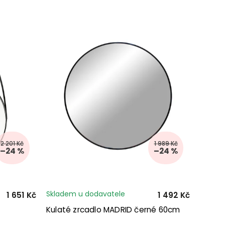
2 201 Kč
1 989 Kč
–24 %
–24 %
Skladem u dodavatele
1 651 Kč
1 492 Kč
Kulaté zrcadlo MADRID černé 60cm