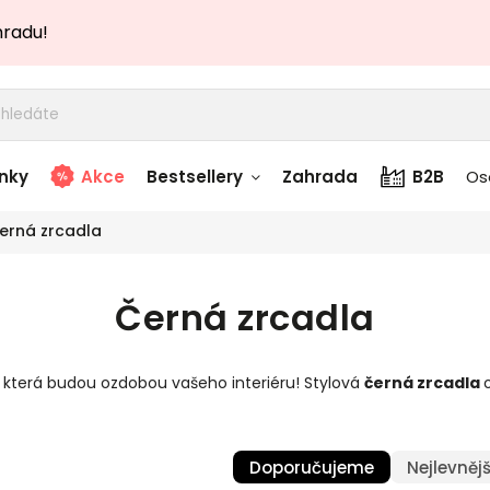
hradu!
nky
Akce
Bestsellery
Zahrada
B2B
Os
erná zrcadla
adem
Stolky skladem
Černá zrcadla
story
Zahradní nábytek
skladem
která budou ozdobou vašeho interiéru! Stylová
černá zrcadla
Textílie skladem
 skladem
Doporučujeme
Nejlevnějš