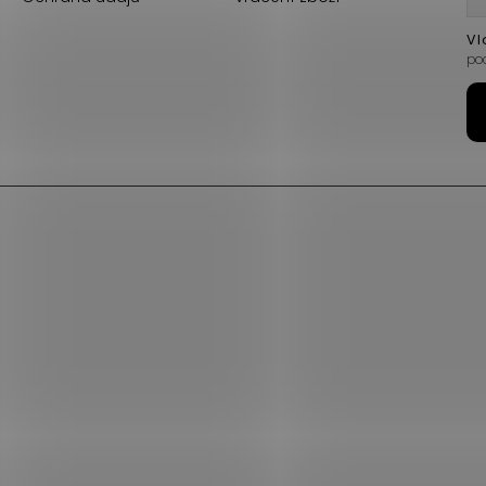
Vl
po