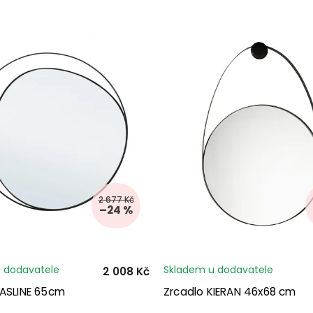
2 677 Kč
–24 %
 dodavatele
Skladem u dodavatele
2 008 Kč
YASLINE 65cm
Zrcadlo KIERAN 46x68 cm