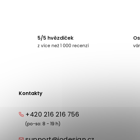
5/5 hvězdiček
Os
z více než 1 000 recenzí
vá
Kontakty
+420 216 216 756
(po-so: 8 - 19 h)
support@iodesign.cz