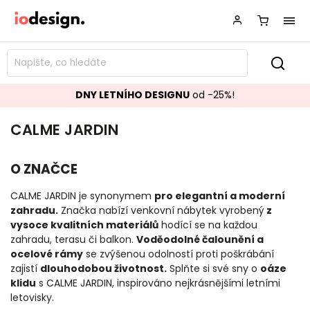
DNY LETNÍHO DESIGNU
od -25%!
CALME JARDIN
O ZNAČCE
CALME JARDIN je synonymem
pro elegantní a moderní
zahradu.
Značka nabízí venkovní nábytek vyrobený
z
vysoce kvalitních materiálů
hodící se na každou
zahradu, terasu či balkon.
Voděodolné čalounění a
ocelové rámy
se zvýšenou odolností proti poškrábání
zajistí
dlouhodobou životnost.
Splňte si své sny o
oáze
klidu
s CALME JARDIN, inspirováno nejkrásnějšími letními
letovisky.