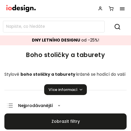
DNY LETNÍHO DESIGNU
od -25%!
Boho stoličky a taburety
Stylové
boho
stoličky a taburety
krásně se hodící do vaší
kuchyně či obývacího pokoje.
Stoličky a taburety,
které
budou ozdobou vaší domácnosti!
Více informací
Nejprodávanější
Doporučujeme
Nejlevnější