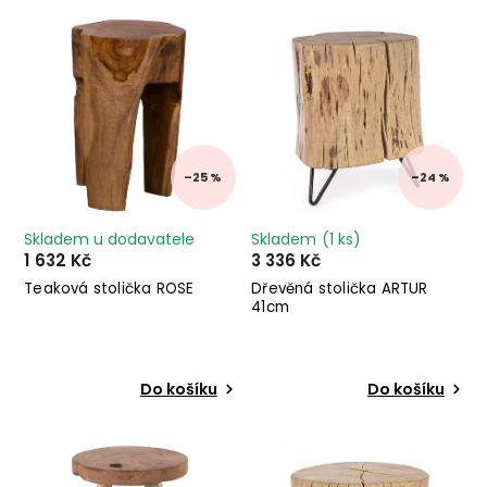
Nejdražší
Abecedně
–25 %
–24 %
Skladem u dodavatele
Skladem
(1 ks)
1 632 Kč
3 336 Kč
Teaková stolička ROSE
Dřevěná stolička ARTUR
41cm
Do košíku
Do košíku