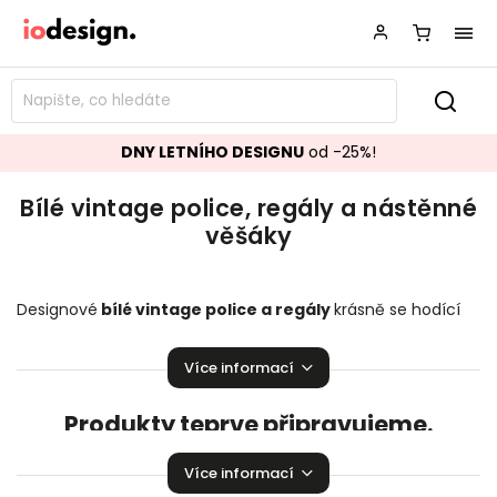
DNY LETNÍHO DESIGNU
od -25%!
Bílé vintage police, regály a nástěnné
věšáky
Designové
bílé vintage police a regály
krásně se hodící
do vašeho obývacího pokoje, ložnice či šatny. Stylové
nástěnné věšáky
,
které zaručeně rozzáří vaší domácnosti!
Více informací
Produkty teprve připravujeme.
Můžete se ale podívat na ostatní kategorie.
Více informací