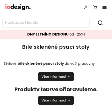
DNY LETNÍHO DESIGNU
od -25%!
Bílé skleněné psací stoly
Stylové
bílé skleněné
psací stoly
do vaší pracovny.
Mnoho skvělých kousků jako stvořených pro práci!
Více informací
Produkty teprve připravujeme.
Můžete se ale podívat na ostatní kategorie.
Více informací