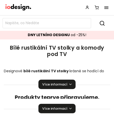
DNY LETNÍHO DESIGNU
od -25%!
Bílé rustikální TV stolky a komody
pod TV
Designové
bílé rustikální TV stolky
krásně se hodící do
vašeho obývacího pokoje.
Stylové komody pod TV
,
které
zaručeně pozvednou úroveň vaší domácnosti!
Více informací
Produkty teprve připravujeme.
Můžete se ale podívat na ostatní kategorie.
Více informací