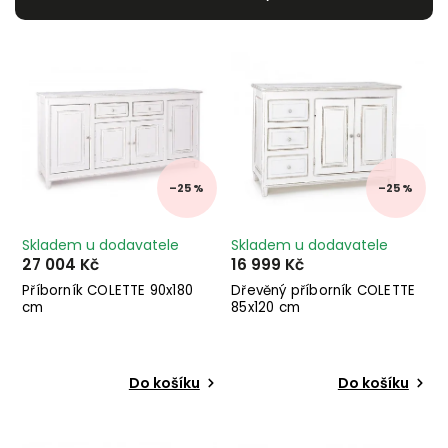
Nejdražší
Nejprodávanější
Abecedně
–25 %
–25 %
Skladem u dodavatele
Skladem u dodavatele
27 004 Kč
16 999 Kč
Příborník COLETTE 90x180
Dřevěný příborník COLETTE
cm
85x120 cm
Do košíku
Do košíku