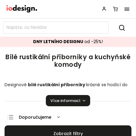
DNY LETNÍHO DESIGNU
od -25%!
Bílé rustikální příborníky a kuchyňské
komody
Designové
bílé rustikální příborníky
krásně se hodící do
vašeho obývacího pokoje či vaši jídelny.
Kuchyňské
komody
,
které zaručeně pozvednou úroveň vaší
Více informací
domácnosti!
Doporučujeme
Nejlevnější