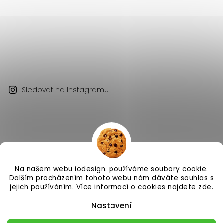
Sledovat na Instagramu
Na našem webu iodesign. používáme soubory cookie.
Copyright 2026
iodesign.
. Všechna práva vyhrazena.
Dalším procházením tohoto webu nám dáváte souhlas s
Vytvořil
Shoptet
| Design
Shoptak.cz
jejich používáním. Více informací o cookies najdete
zde
.
Nastavení