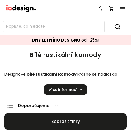
DNY LETNÍHO DESIGNU
od -25%!
Bílé rustikální komody
Designové
bílé rustikální komody
krásně se hodící do
vašeho obývacího pokoje či ložnice. Stylové
ko
mody
,
které
zaručeně rozzáří vaší domácnosti!
Více informací
Doporučujeme
Nejlevnější
Nejdražší