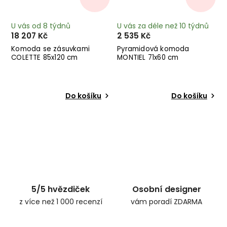
U vás od 8 týdnů
U vás za déle než 10 týdnů
18 207 Kč
2 535 Kč
Komoda se zásuvkami
Pyramidová komoda
COLETTE 85x120 cm
MONTIEL 71x60 cm
Do košíku
Do košíku
5/5 hvězdiček
Osobní designer
z více než 1 000 recenzí
vám poradí ZDARMA