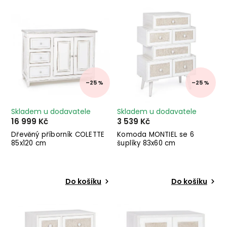
Nejprodávanější
Abecedně
–25 %
–25 %
Skladem u dodavatele
Skladem u dodavatele
16 999 Kč
3 539 Kč
Dřevěný příborník COLETTE
Komoda MONTIEL se 6
85x120 cm
šuplíky 83x60 cm
Do košíku
Do košíku