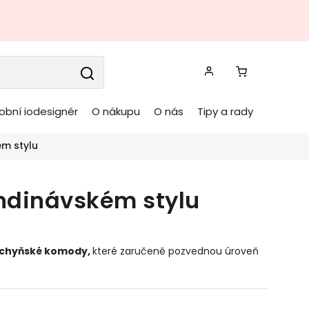
obní iodesignér
O nákupu
O nás
Tipy a rady
ém stylu
andinávském stylu
chyňské komody
,
které zaručeně pozvednou úroveň