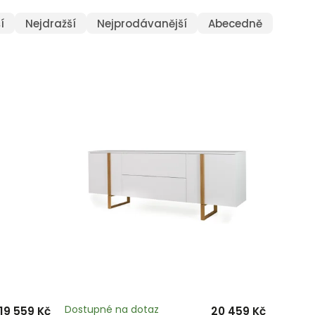
í
Nejdražší
Nejprodávanější
Abecedně
Dostupné na dotaz
19 559 Kč
20 459 Kč