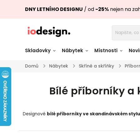
DNY LETNÍHO DESIGNU
/ od
-25%
nejen na za
Skladovky
Nábytek
Místnosti
Novi
Domů
/
Nábytek
/
Skříně a skříňky
/
Příbor
Židle skladem
Stoly skl
Bílé příborníky 
Pohovky a křesla
Úložné pro
skladem
skladem
Doplňky a
Světla skladem
Designové
bílé příborníky ve skandinávském styl
dekorace
Nádobí skladem