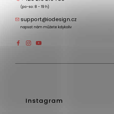
(po-so: 8 - 19 h)
support@iodesign.cz
napsat nám můžete kdykoliv
Instagram