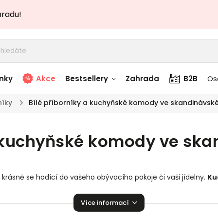
hradu!
nky
Akce
Bestsellery
Zahrada
B2B
Os
níky
/
Bílé příborníky a kuchyňské komody ve skandinávsk
adem
Stolky skladem
a kuchyňské komody ve sk
story
Zahradní nábytek
skladem
Textílie skladem
u
krásně se hodící do vašeho obývacího pokoje či vaši jídelny.
Ku
 skladem
vaší domácnosti!
Více informací