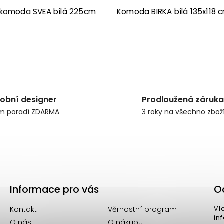
komoda SVEA bílá 225cm
Komoda BIRKA bílá 135x118 
obní designer
Prodloužená záruka
m poradí ZDARMA
3 roky na všechno zbož
Informace pro vás
O
Kontakt
Věrnostní program
Vl
in
O nás
O nákupu