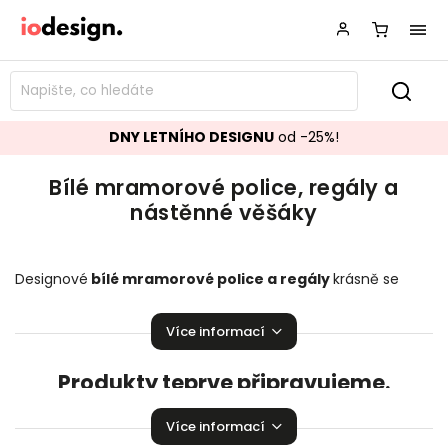
DNY LETNÍHO DESIGNU
od -25%!
Bílé mramorové police, regály a
nástěnné věšáky
Designové
bílé mramorové police a regály
krásně se
hodící do vašeho obývacího pokoje, ložnice či šatny.
Stylové
nástěnné věšáky
,
které zaručeně rozzáří vaší
Více informací
domácnosti!
Produkty teprve připravujeme.
Můžete se ale podívat na ostatní kategorie.
Více informací