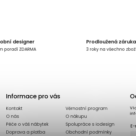
obní designer
Prodloužená záruka
m poradí ZDARMA
3 roky na všechno zbož
Informace pro vás
O
Kontakt
Věrnostní program
Vl
in
O nás
O nákupu
Péče o váš nábytek
Spolupráce s iodesign
E-
Doprava a platba
Obchodní podmínky