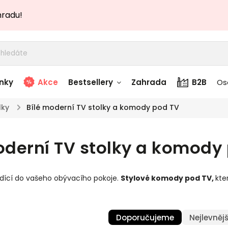
hradu!
nky
Akce
Bestsellery
Zahrada
B2B
Os
lky
/
Bílé moderní TV stolky a komody pod TV
adem
Stolky skladem
oderní TV stolky a komody
story
Zahradní nábytek
skladem
dící do vašeho obývacího pokoje.
Stylové komody pod TV
,
kte
Textílie skladem
 skladem
Doporučujeme
Nejlevnějš