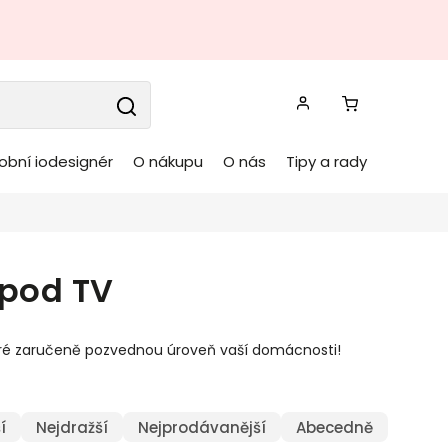
obní iodesignér
O nákupu
O nás
Tipy a rady
 pod TV
ré zaručeně pozvednou úroveň vaší domácnosti!
í
Nejdražší
Nejprodávanější
Abecedně