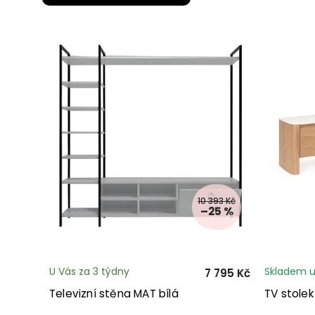
10 393 Kč
–25 %
U Vás za 3 týdny
Skladem u
7 795 Kč
Televizní stěna MAT bílá
TV stole