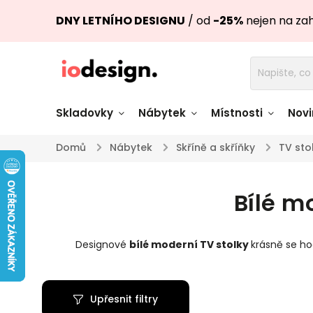
DNY LETNÍHO DESIGNU
/ od
-25%
nejen na za
Skladovky
Nábytek
Místnosti
Novi
Domů
/
Nábytek
/
Skříně a skříňky
/
TV sto
Židle skladem
Stoly skl
Bílé m
Pohovky a křesla
Úložné pro
skladem
skladem
Designové
bílé moderní TV stolky
krásně se ho
Doplňky a
Světla skladem
dekorace
Upřesnit filtry
Nádobí skladem