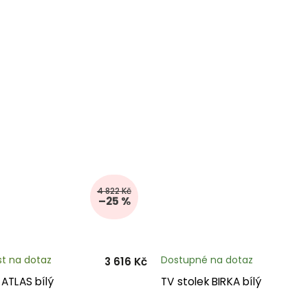
4 822 Kč
–25 %
t na dotaz
Dostupné na dotaz
3 616 Kč
 ATLAS bílý
TV stolek BIRKA bílý