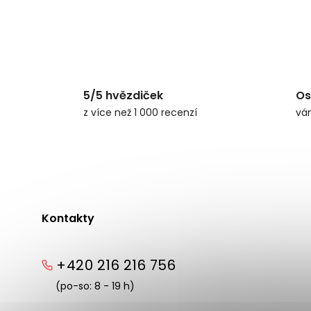
5/5 hvězdiček
Os
z více než 1 000 recenzí
vá
Kontakty
+420 216 216 756
(po-so: 8 - 19 h)