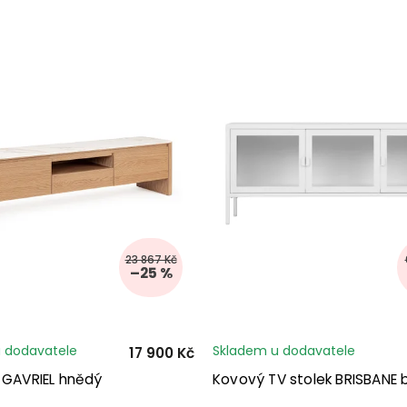
23 867 Kč
–25 %
 dodavatele
Skladem u dodavatele
17 900 Kč
k GAVRIEL hnědý
Kovový TV stolek BRISBANE b