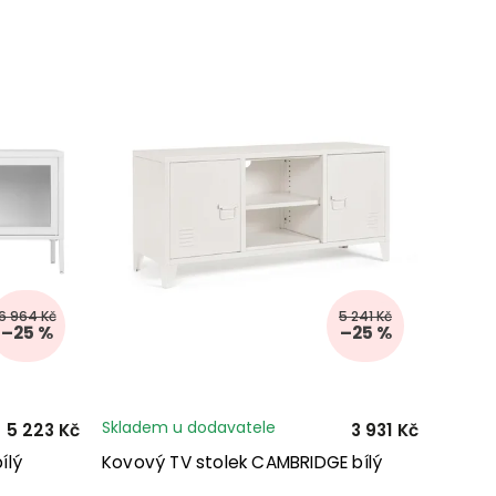
6 964 Kč
5 241 Kč
–25 %
–25 %
Skladem u dodavatele
5 223 Kč
3 931 Kč
ílý
Kovový TV stolek CAMBRIDGE bílý