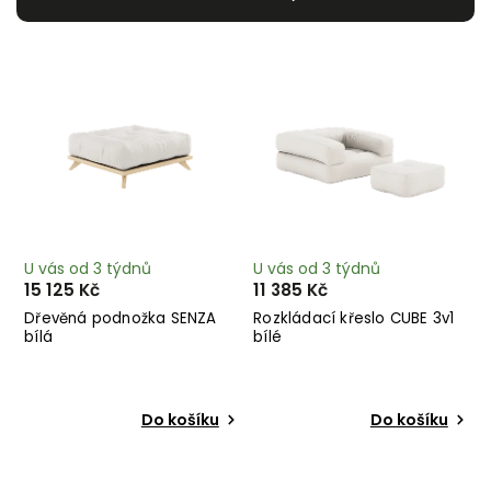
Nejdražší
Nejprodávanější
Abecedně
U vás od 3 týdnů
U vás od 3 týdnů
15 125 Kč
11 385 Kč
Dřevěná podnožka SENZA
Rozkládací křeslo CUBE 3v1
bílá
bílé
Do košíku
Do košíku