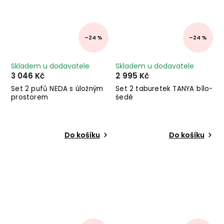
–24 %
–24 %
Skladem u dodavatele
Skladem u dodavatele
3 046 Kč
2 995 Kč
Set 2 pufů NEDA s úložným
Set 2 taburetek TANYA bílo-
prostorem
šedé
Do košíku
Do košíku