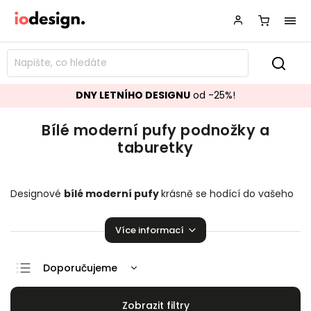
DNY LETNÍHO DESIGNU
od -25%!
Bílé moderní pufy podnožky a
taburetky
Designové
bílé moderní
pufy
krásně se hodící do vašeho
obývacího pokoje.
Podnožky a taburetky
k vaší sedací
soupravě přímo stvořené k relaxaci!
Více informací
Doporučujeme
Nejlevnější