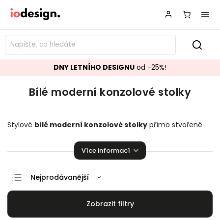
DNY LETNÍHO DESIGNU
od -25%!
Bílé moderní konzolové stolky
Stylové
bílé moderní konzolové stolky
přímo stvořené
do vaší chodby či ložnice! Designové stolky krásně se hodící
do vaší domácnosti.
Více informací
Nejprodávanější
Doporučujeme
Nejlevnější