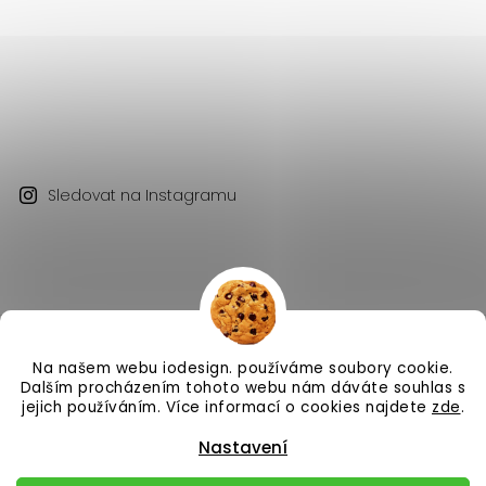
Sledovat na Instagramu
Na našem webu iodesign. používáme soubory cookie.
Copyright 2026
iodesign.
. Všechna práva vyhrazena.
Dalším procházením tohoto webu nám dáváte souhlas s
Vytvořil
Shoptet
| Design
Shoptak.cz
jejich používáním. Více informací o cookies najdete
zde
.
Nastavení