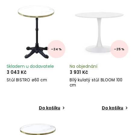
Nejdražší
Abecedně
–24 %
–25 %
Skladem u dodavatele
Na objednání
3 043 Kč
3 931 Kč
Stůl BISTRO ø60 cm
Bílý kulatý stůl BLOOM 100
cm
Do košíku
Do košíku