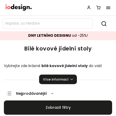
DNY LETNÍHO DESIGNU
od -25%!
Bílé kovové jídelní stoly
Vybírejte zde krásné
bílé kovové jídelní stoly
do vaší
kuchyně či jídelny. Mnoho skvělých kousků pro vaši úžasnou
domácnost!
Více informací
Nejprodávanější
Doporučujeme
Nejlevnější