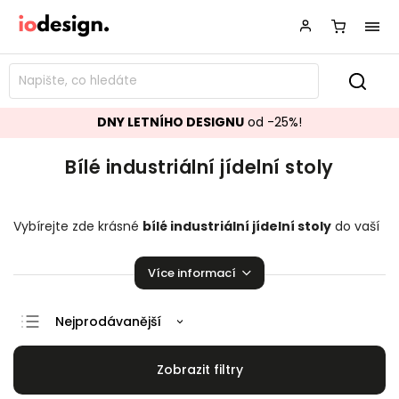
DNY LETNÍHO DESIGNU
od -25%!
Bílé industriální jídelní stoly
Vybírejte zde krásné
bílé industriální jídelní stoly
do vaší
kuchyně či jídelny. Mnoho skvělých kousků pro vaši úžasnou
domácnost!
Více informací
Nejprodávanější
Doporučujeme
Nejlevnější