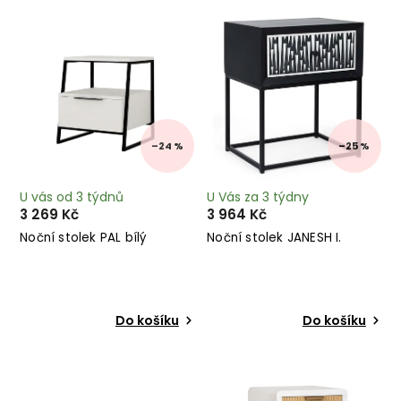
Nejprodávanější
Abecedně
–24 %
–25 %
U vás od 3 týdnů
U Vás za 3 týdny
3 269 Kč
3 964 Kč
Noční stolek PAL bílý
Noční stolek JANESH I.
Do košíku
Do košíku