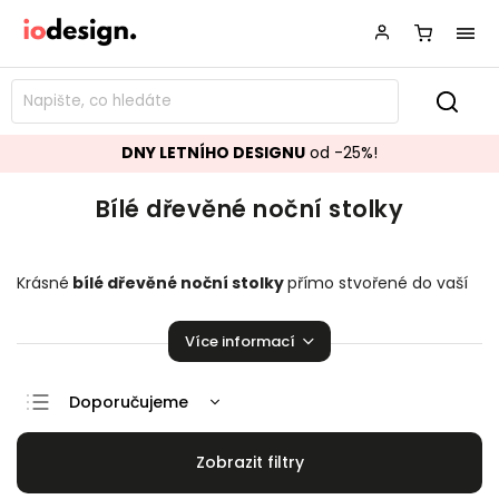
DNY LETNÍHO DESIGNU
od -25%!
Bílé dřevěné noční stolky
Krásné
bílé dřevěné noční stolky
přímo stvořené do vaší
ložnice! Designové a funkční stolky krásně se hodící do vaší
domácnosti.
Více informací
Doporučujeme
Nejlevnější
Nejdražší