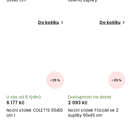
60x40 cm
dvěma šuplíky
Do košíku
Do košíku
–25 %
–25 %
U vás od 8 týdnů
Dostupnost na dotaz
6 177 Kč
2 093 Kč
Noční stolek COLETTE 65x50
Noční stolek FOLIUM se 2
cm l
šuplíky 60x45 cm