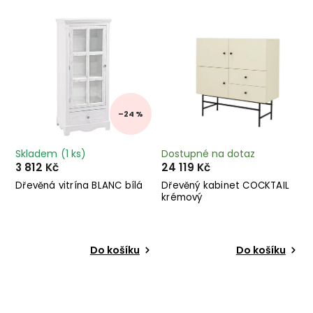
Nejprodávanější
Abecedně
–24 %
Skladem
(1 ks)
Dostupné na dotaz
3 812 Kč
24 119 Kč
Dřevěná vitrína BLANC bílá
Dřevěný kabinet COCKTAIL
krémový
Do košíku
Do košíku