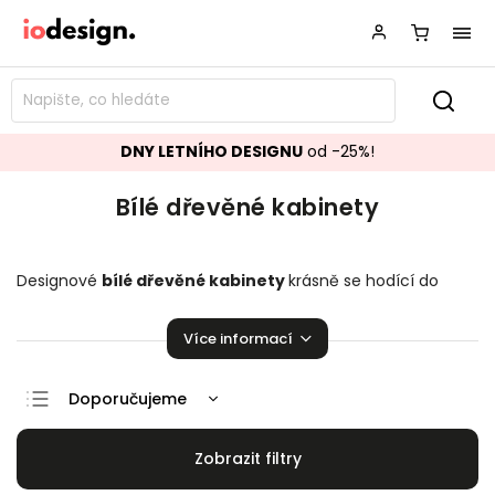
DNY LETNÍHO DESIGNU
od -25%!
Bílé dřevěné kabinety
Designové
bílé dřevěné
kabinety
krásně se hodící do
vašeho obývacího pokoje.
Stylové kabinety
,
které
zaručeně pozvednou úroveň vaší domácnosti!
Více informací
Doporučujeme
Nejlevnější
Nejdražší