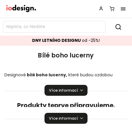
DNY LETNÍHO DESIGNU
od -25%!
Bílé boho lucerny
Designové
bílé boho lucerny
,
které budou ozdobou
vašeho interiéru! Stylové
bílé boho
lucerny
rozzáří Vaší
domácnost.
Více informací
Produkty teprve připravujeme.
Můžete se ale podívat na ostatní kategorie.
Více informací