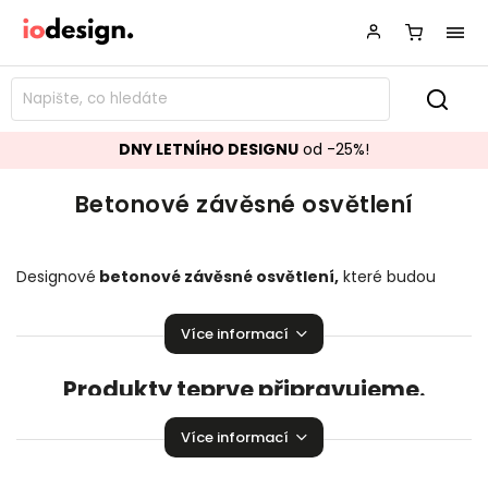
DNY LETNÍHO DESIGNU
od -25%!
Betonové závěsné osvětlení
Designové
betonové závěsné osvětlení,
které budou
ozdobou vašeho interiéru!
Závěsné osvětlení
pozvedající
úroveň Vaší domácnosti.
Více informací
Produkty teprve připravujeme.
Můžete se ale podívat na ostatní kategorie.
Více informací