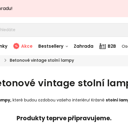
hradu!
nky
Akce
Bestsellery
Zahrada
B2B
Os
/
Betonové vintage stolní lampy
adem
Stolky skladem
etonové vintage stolní lam
story
Zahradní nábytek
skladem
ampy,
které budou ozdobou vašeho interiéru! Krásné
stolní la
Textílie skladem
 skladem
Produkty teprve připravujeme.