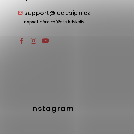
support@iodesign.cz
napsat nám můžete kdykoliv
Instagram