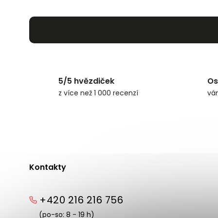
5/5 hvězdiček
Os
z více než 1 000 recenzí
vá
Kontakty
+420 216 216 756
(po-so: 8 - 19 h)