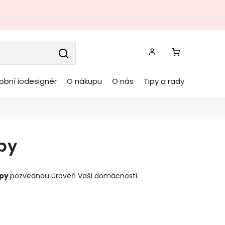
obní iodesignér
O nákupu
O nás
Tipy a rady
py
mpy
pozvednou úroveň Vaší domácnosti.