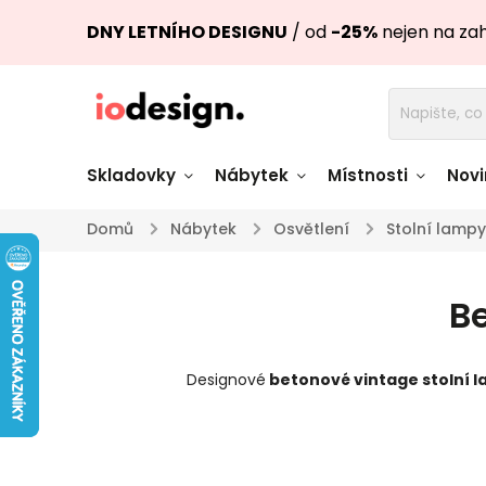
DNY LETNÍHO DESIGNU
/ od
-25%
nejen na za
Skladovky
Nábytek
Místnosti
Novi
Domů
/
Nábytek
/
Osvětlení
/
Stolní lampy
Židle skladem
Stoly skl
B
Pohovky a křesla
Úložné pro
skladem
skladem
Designové
betonové vintage stolní l
Doplňky a
Světla skladem
dekorace
Nádobí skladem