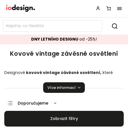
DNY LETNÍHO DESIGNU
od -25%!
Kovové vintage závěsné osvětlení
Designové
kovové vintage závěsné osvětlení,
které
bude ozdobou vašeho interiéru!
Závěsné
osvětlení
pozvedající úroveň Vaší domácnosti.
Více informací
Doporučujeme
Nejlevnější
Nejdražší